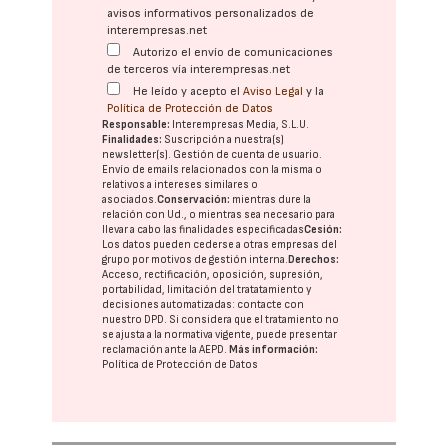
avisos informativos personalizados de
interempresas.net
Autorizo el envío de comunicaciones
de terceros vía interempresas.net
He leído y acepto el
Aviso Legal
y la
Política de Protección de Datos
Responsable:
Interempresas Media, S.L.U.
Finalidades:
Suscripción a nuestra(s)
newsletter(s). Gestión de cuenta de usuario.
Envío de emails relacionados con la misma o
relativos a intereses similares o
asociados.
Conservación:
mientras dure la
relación con Ud., o mientras sea necesario para
llevar a cabo las finalidades especificadas
Cesión:
Los datos pueden cederse a otras
empresas del
grupo
por motivos de gestión interna.
Derechos:
Acceso, rectificación, oposición, supresión,
portabilidad, limitación del tratatamiento y
decisiones automatizadas:
contacte con
nuestro DPD
. Si considera que el tratamiento no
se ajusta a la normativa vigente, puede presentar
reclamación ante la
AEPD
.
Más información:
Política de Protección de Datos