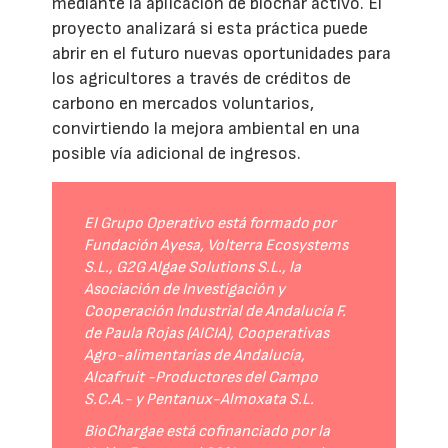
mediante la aplicación de biochar activo. El
proyecto analizará si esta práctica puede
abrir en el futuro nuevas oportunidades para
los agricultores a través de créditos de
carbono en mercados voluntarios,
convirtiendo la mejora ambiental en una
posible vía adicional de ingresos.
El Grupo Operativo está formado por
Fundación Ayesa, Volterra Ecosystems
S.L., G2G Algae Solutions S.L., la
Asociación de Investigación y
Cooperación Industrial de Andalucía F.
de Paula Rojas (AICIA), Cooperativas
Agro-alimentarias de Andalucía,
Alcafruit -Productores del Campo
S.C.A.- y Pentanux-Almoxata S.L.
BioChargae está cofinanciado por la