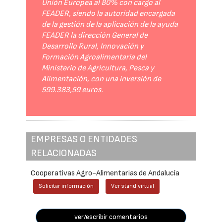
Unión Europea al 80% con cargo al
FEADER, siendo la autoridad encargada
de la gestión de la aplicación de la ayuda
FEADER la dirección General de
Desarrollo Rural, Innovación y
Formación Agroalimentaria del
Ministerio de Agricultura, Pesca y
Alimentación, con una inversión de
599.383,59 euros.
EMPRESAS O ENTIDADES
RELACIONADAS
Cooperativas Agro-Alimentarias de Andalucía
Solicitar información
Ver stand virtual
ver/escribir comentarios