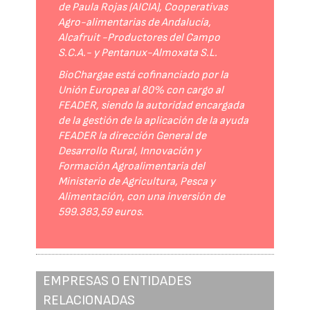
de Paula Rojas (AICIA), Cooperativas
Agro-alimentarias de Andalucía,
Alcafruit -Productores del Campo
S.C.A.- y Pentanux-Almoxata S.L.
BioChargae está cofinanciado por la
Unión Europea al 80% con cargo al
FEADER, siendo la autoridad encargada
de la gestión de la aplicación de la ayuda
FEADER la dirección General de
Desarrollo Rural, Innovación y
Formación Agroalimentaria del
Ministerio de Agricultura, Pesca y
Alimentación, con una inversión de
599.383,59 euros.
EMPRESAS O ENTIDADES
RELACIONADAS