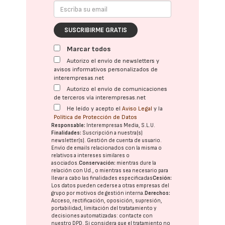
SUSCRIBIRME GRATIS
Marcar todos
Autorizo el envío de newsletters y
avisos informativos personalizados de
interempresas.net
Autorizo el envío de comunicaciones
de terceros vía interempresas.net
He leído y acepto el
Aviso Legal
y la
Política de Protección de Datos
Responsable:
Interempresas Media, S.L.U.
Finalidades:
Suscripción a nuestra(s)
newsletter(s). Gestión de cuenta de usuario.
Envío de emails relacionados con la misma o
relativos a intereses similares o
asociados.
Conservación:
mientras dure la
relación con Ud., o mientras sea necesario para
llevar a cabo las finalidades especificadas
Cesión:
Los datos pueden cederse a otras
empresas del
grupo
por motivos de gestión interna.
Derechos:
Acceso, rectificación, oposición, supresión,
portabilidad, limitación del tratatamiento y
decisiones automatizadas:
contacte con
nuestro DPD
. Si considera que el tratamiento no