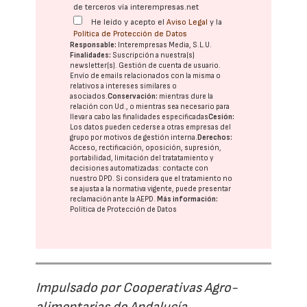
de terceros vía interempresas.net
He leído y acepto el
Aviso Legal
y la
Política de Protección de Datos
Responsable:
Interempresas Media, S.L.U.
Finalidades:
Suscripción a nuestra(s)
newsletter(s). Gestión de cuenta de usuario.
Envío de emails relacionados con la misma o
relativos a intereses similares o
asociados.
Conservación:
mientras dure la
relación con Ud., o mientras sea necesario para
llevar a cabo las finalidades especificadas
Cesión:
Los datos pueden cederse a otras
empresas del
grupo
por motivos de gestión interna.
Derechos:
Acceso, rectificación, oposición, supresión,
portabilidad, limitación del tratatamiento y
decisiones automatizadas:
contacte con
nuestro DPD
. Si considera que el tratamiento no
se ajusta a la normativa vigente, puede presentar
reclamación ante la
AEPD
.
Más información:
Política de Protección de Datos
Impulsado por Cooperativas Agro-