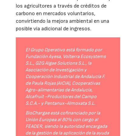
los agricultores a través de créditos de
carbono en mercados voluntarios,
convirtiendo la mejora ambiental en una
posible vía adicional de ingresos.
El Grupo Operativo está formado por
Fundación Ayesa, Volterra Ecosystems
S.L., G2G Algae Solutions S.L., la
Asociación de Investigación y
Cooperación Industrial de Andalucía F.
de Paula Rojas (AICIA), Cooperativas
Agro-alimentarias de Andalucía,
Alcafruit -Productores del Campo
S.C.A.- y Pentanux-Almoxata S.L.
BioChargae está cofinanciado por la
Unión Europea al 80% con cargo al
FEADER, siendo la autoridad encargada
de la gestión de la aplicación de la ayuda