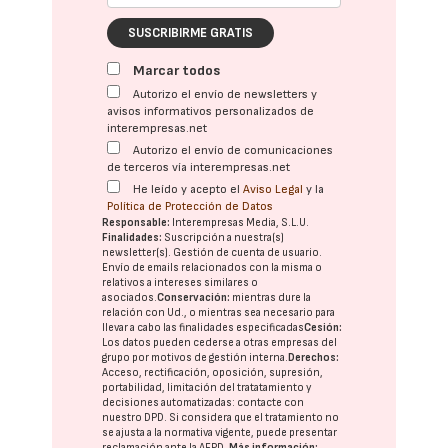
SUSCRIBIRME GRATIS
Marcar todos
Autorizo el envío de newsletters y
avisos informativos personalizados de
interempresas.net
Autorizo el envío de comunicaciones
de terceros vía interempresas.net
He leído y acepto el
Aviso Legal
y la
Política de Protección de Datos
Responsable:
Interempresas Media, S.L.U.
Finalidades:
Suscripción a nuestra(s)
newsletter(s). Gestión de cuenta de usuario.
Envío de emails relacionados con la misma o
relativos a intereses similares o
asociados.
Conservación:
mientras dure la
relación con Ud., o mientras sea necesario para
llevar a cabo las finalidades especificadas
Cesión:
Los datos pueden cederse a otras
empresas del
grupo
por motivos de gestión interna.
Derechos:
Acceso, rectificación, oposición, supresión,
portabilidad, limitación del tratatamiento y
decisiones automatizadas:
contacte con
nuestro DPD
. Si considera que el tratamiento no
se ajusta a la normativa vigente, puede presentar
reclamación ante la
AEPD
.
Más información: