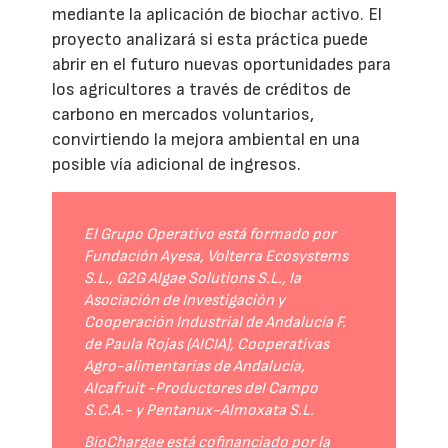
mediante la aplicación de biochar activo. El
proyecto analizará si esta práctica puede
abrir en el futuro nuevas oportunidades para
los agricultores a través de créditos de
carbono en mercados voluntarios,
convirtiendo la mejora ambiental en una
posible vía adicional de ingresos.
El Grupo Operativo está formado por
Fundación Ayesa, Volterra Ecosystems
S.L., G2G Algae Solutions S.L., la
Asociación de Investigación y
Cooperación Industrial de Andalucía F.
de Paula Rojas (AICIA), Cooperativas
Agro-alimentarias de Andalucía,
Alcafruit -Productores del Campo
S.C.A.- y Pentanux-Almoxata S.L.
BioChargae está cofinanciado por la