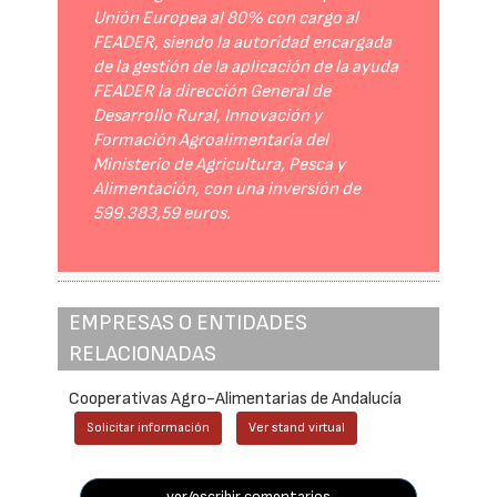
Unión Europea al 80% con cargo al
FEADER, siendo la autoridad encargada
de la gestión de la aplicación de la ayuda
FEADER la dirección General de
Desarrollo Rural, Innovación y
Formación Agroalimentaria del
Ministerio de Agricultura, Pesca y
Alimentación, con una inversión de
599.383,59 euros.
EMPRESAS O ENTIDADES
RELACIONADAS
Cooperativas Agro-Alimentarias de Andalucía
Solicitar información
Ver stand virtual
ver/escribir comentarios