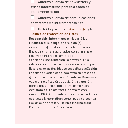
Autorizo el envío de newsletters y
avisos informativos personalizados de
interempresas.net
Autorizo el envío de comunicaciones
de terceros vía interempresas.net
He leído y acepto el
Aviso Legal
y la
Política de Protección de Datos
Responsable:
Interempresas Media, S.L.U.
Finalidades:
Suscripción a nuestra(s)
newsletter(s). Gestión de cuenta de usuario.
Envío de emails relacionados con la misma o
relativos a intereses similares o
asociados.
Conservación:
mientras dure la
relación con Ud., o mientras sea necesario para
llevar a cabo las finalidades especificadas
Cesión:
Los datos pueden cederse a otras
empresas del
grupo
por motivos de gestión interna.
Derechos:
Acceso, rectificación, oposición, supresión,
portabilidad, limitación del tratatamiento y
decisiones automatizadas:
contacte con
nuestro DPD
. Si considera que el tratamiento no
se ajusta a la normativa vigente, puede presentar
reclamación ante la
AEPD
.
Más información:
Política de Protección de Datos