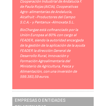
Cooperación Industrial de Andalucía F.
de Paula Rojas (AICIA), Cooperativas
Agro-alimentarias de Andalucía,
Alcafruit -Productores del Campo
S.C.A.- y Pentanux-Almoxata S.L.
BioChargae está cofinanciado por la
Unión Europea al 80% con cargo al
FEADER, siendo la autoridad encargada
de la gestión de la aplicación de la ayuda
FEADER la dirección General de
Desarrollo Rural, Innovación y
Formación Agroalimentaria del
Ministerio de Agricultura, Pesca y
Alimentación, con una inversión de
599.383,59 euros.
EMPRESAS O ENTIDADES