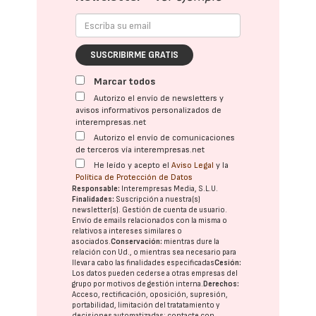
SUSCRIBIRME GRATIS
Marcar todos
Autorizo el envío de newsletters y
avisos informativos personalizados de
interempresas.net
Autorizo el envío de comunicaciones
de terceros vía interempresas.net
He leído y acepto el
Aviso Legal
y la
Política de Protección de Datos
Responsable:
Interempresas Media, S.L.U.
Finalidades:
Suscripción a nuestra(s)
newsletter(s). Gestión de cuenta de usuario.
Envío de emails relacionados con la misma o
relativos a intereses similares o
asociados.
Conservación:
mientras dure la
relación con Ud., o mientras sea necesario para
llevar a cabo las finalidades especificadas
Cesión:
Los datos pueden cederse a otras
empresas del
grupo
por motivos de gestión interna.
Derechos:
Acceso, rectificación, oposición, supresión,
portabilidad, limitación del tratatamiento y
decisiones automatizadas:
contacte con