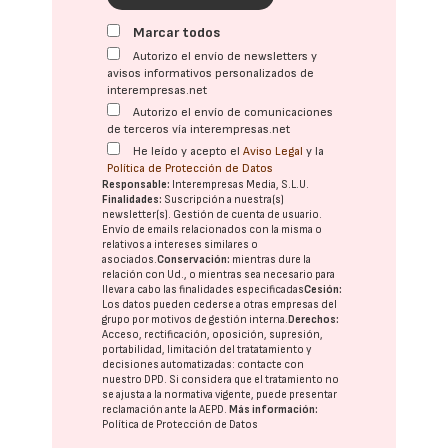
Marcar todos
Autorizo el envío de newsletters y
avisos informativos personalizados de
interempresas.net
Autorizo el envío de comunicaciones
de terceros vía interempresas.net
He leído y acepto el
Aviso Legal
y la
Política de Protección de Datos
Responsable:
Interempresas Media, S.L.U.
Finalidades:
Suscripción a nuestra(s)
newsletter(s). Gestión de cuenta de usuario.
Envío de emails relacionados con la misma o
relativos a intereses similares o
asociados.
Conservación:
mientras dure la
relación con Ud., o mientras sea necesario para
llevar a cabo las finalidades especificadas
Cesión:
Los datos pueden cederse a otras
empresas del
grupo
por motivos de gestión interna.
Derechos:
Acceso, rectificación, oposición, supresión,
portabilidad, limitación del tratatamiento y
decisiones automatizadas:
contacte con
nuestro DPD
. Si considera que el tratamiento no
se ajusta a la normativa vigente, puede presentar
reclamación ante la
AEPD
.
Más información:
Política de Protección de Datos