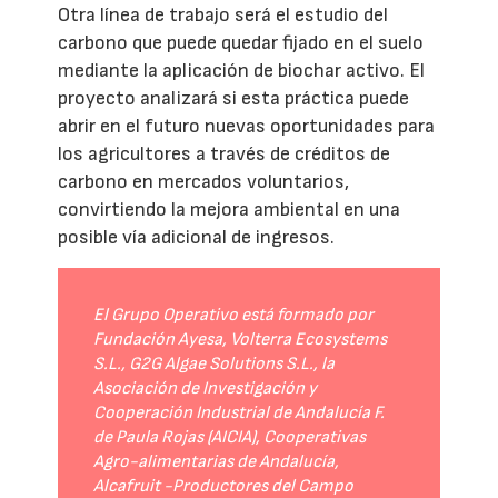
Otra línea de trabajo será el estudio del
carbono que puede quedar fijado en el suelo
mediante la aplicación de biochar activo. El
proyecto analizará si esta práctica puede
abrir en el futuro nuevas oportunidades para
los agricultores a través de créditos de
carbono en mercados voluntarios,
convirtiendo la mejora ambiental en una
posible vía adicional de ingresos.
El Grupo Operativo está formado por
Fundación Ayesa, Volterra Ecosystems
S.L., G2G Algae Solutions S.L., la
Asociación de Investigación y
Cooperación Industrial de Andalucía F.
de Paula Rojas (AICIA), Cooperativas
Agro-alimentarias de Andalucía,
Alcafruit -Productores del Campo