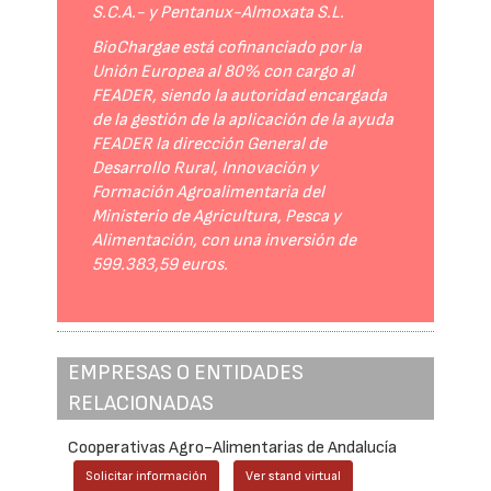
S.C.A.- y Pentanux-Almoxata S.L.
BioChargae está cofinanciado por la
Unión Europea al 80% con cargo al
FEADER, siendo la autoridad encargada
de la gestión de la aplicación de la ayuda
FEADER la dirección General de
Desarrollo Rural, Innovación y
Formación Agroalimentaria del
Ministerio de Agricultura, Pesca y
Alimentación, con una inversión de
599.383,59 euros.
EMPRESAS O ENTIDADES
RELACIONADAS
Cooperativas Agro-Alimentarias de Andalucía
Solicitar información
Ver stand virtual