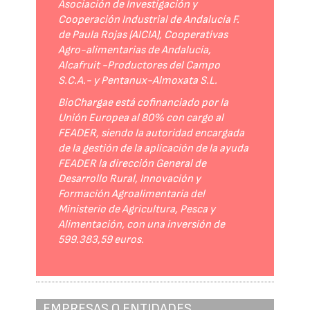
Asociación de Investigación y
Cooperación Industrial de Andalucía F.
de Paula Rojas (AICIA), Cooperativas
Agro-alimentarias de Andalucía,
Alcafruit -Productores del Campo
S.C.A.- y Pentanux-Almoxata S.L.
BioChargae está cofinanciado por la
Unión Europea al 80% con cargo al
FEADER, siendo la autoridad encargada
de la gestión de la aplicación de la ayuda
FEADER la dirección General de
Desarrollo Rural, Innovación y
Formación Agroalimentaria del
Ministerio de Agricultura, Pesca y
Alimentación, con una inversión de
599.383,59 euros.
EMPRESAS O ENTIDADES