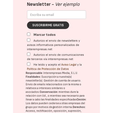
Newsletter -
Ver ejemplo
SUSCRIBIRME GRATIS
Marcar todos
Autorizo el envío de newsletters y
avisos informativos personalizados de
interempresas.net
Autorizo el envío de comunicaciones
de terceros vía interempresas.net
He leído y acepto el
Aviso Legal
y la
Política de Protección de Datos
Responsable:
Interempresas Media, S.L.U.
Finalidades:
Suscripción a nuestra(s)
newsletter(s). Gestión de cuenta de usuario.
Envío de emails relacionados con la misma o
relativos a intereses similares o
asociados.
Conservación:
mientras dure la
relación con Ud., o mientras sea necesario para
llevar a cabo las finalidades especificadas
Cesión:
Los datos pueden cederse a otras
empresas del
grupo
por motivos de gestión interna.
Derechos:
Acceso, rectificación, oposición, supresión,