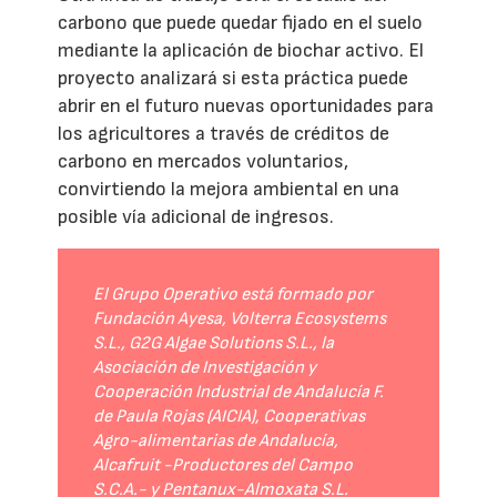
carbono que puede quedar fijado en el suelo
mediante la aplicación de biochar activo. El
proyecto analizará si esta práctica puede
abrir en el futuro nuevas oportunidades para
los agricultores a través de créditos de
carbono en mercados voluntarios,
convirtiendo la mejora ambiental en una
posible vía adicional de ingresos.
El Grupo Operativo está formado por
Fundación Ayesa, Volterra Ecosystems
S.L., G2G Algae Solutions S.L., la
Asociación de Investigación y
Cooperación Industrial de Andalucía F.
de Paula Rojas (AICIA), Cooperativas
Agro-alimentarias de Andalucía,
Alcafruit -Productores del Campo
S.C.A.- y Pentanux-Almoxata S.L.