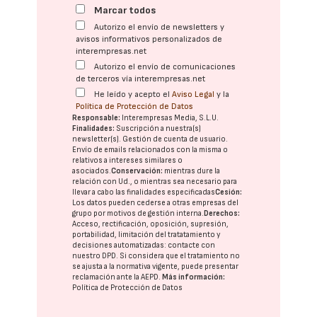
Marcar todos
Autorizo el envío de newsletters y
avisos informativos personalizados de
interempresas.net
Autorizo el envío de comunicaciones
de terceros vía interempresas.net
He leído y acepto el
Aviso Legal
y la
Política de Protección de Datos
Responsable:
Interempresas Media, S.L.U.
Finalidades:
Suscripción a nuestra(s)
newsletter(s). Gestión de cuenta de usuario.
Envío de emails relacionados con la misma o
relativos a intereses similares o
asociados.
Conservación:
mientras dure la
relación con Ud., o mientras sea necesario para
llevar a cabo las finalidades especificadas
Cesión:
Los datos pueden cederse a otras
empresas del
grupo
por motivos de gestión interna.
Derechos:
Acceso, rectificación, oposición, supresión,
portabilidad, limitación del tratatamiento y
decisiones automatizadas:
contacte con
nuestro DPD
. Si considera que el tratamiento no
se ajusta a la normativa vigente, puede presentar
reclamación ante la
AEPD
.
Más información:
Política de Protección de Datos