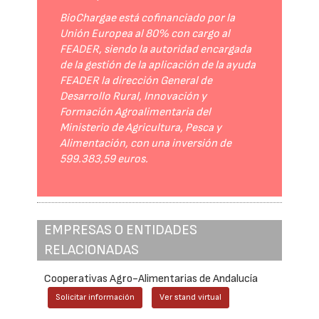
BioChargae está cofinanciado por la
Unión Europea al 80% con cargo al
FEADER, siendo la autoridad encargada
de la gestión de la aplicación de la ayuda
FEADER la dirección General de
Desarrollo Rural, Innovación y
Formación Agroalimentaria del
Ministerio de Agricultura, Pesca y
Alimentación, con una inversión de
599.383,59 euros.
EMPRESAS O ENTIDADES
RELACIONADAS
Cooperativas Agro-Alimentarias de Andalucía
Solicitar información
Ver stand virtual