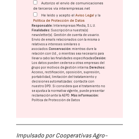
Autorizo el envío de comunicaciones
de terceros vía interempresas.net
He leído y acepto el
Aviso Legal
y la
Política de Protección de Datos
Responsable:
Interempresas Media, S.L.U.
Finalidades:
Suscripción a nuestra(s)
newsletter(s). Gestión de cuenta de usuario.
Envío de emails relacionados con la misma o
relativos a intereses similares o
asociados.
Conservación:
mientras dure la
relación con Ud., o mientras sea necesario para
llevar a cabo las finalidades especificadas
Cesión:
Los datos pueden cederse a otras
empresas del
grupo
por motivos de gestión interna.
Derechos:
Acceso, rectificación, oposición, supresión,
portabilidad, limitación del tratatamiento y
decisiones automatizadas:
contacte con
nuestro DPD
. Si considera que el tratamiento no
se ajusta a la normativa vigente, puede presentar
reclamación ante la
AEPD
.
Más información:
Política de Protección de Datos
Impulsado por Cooperativas Agro-