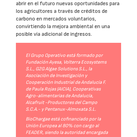
abrir en el futuro nuevas oportunidades para
los agricultores a través de créditos de
carbono en mercados voluntarios,
convirtiendo la mejora ambiental en una
posible vía adicional de ingresos.
El Grupo Operativo está formado por
Fundación Ayesa, Volterra Ecosystems
S.L., G2G Algae Solutions S.L., la
Asociación de Investigación y
Cooperación Industrial de Andalucía F.
de Paula Rojas (AICIA), Cooperativas
Agro-alimentarias de Andalucía,
Alcafruit -Productores del Campo
S.C.A.- y Pentanux-Almoxata S.L.
BioChargae está cofinanciado por la
Unión Europea al 80% con cargo al
FEADER, siendo la autoridad encargada