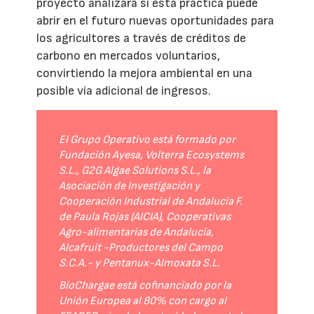
proyecto analizará si esta práctica puede
abrir en el futuro nuevas oportunidades para
los agricultores a través de créditos de
carbono en mercados voluntarios,
convirtiendo la mejora ambiental en una
posible vía adicional de ingresos.
El Grupo Operativo está formado por
Fundación Ayesa, Volterra Ecosystems
S.L., G2G Algae Solutions S.L., la
Asociación de Investigación y
Cooperación Industrial de Andalucía F.
de Paula Rojas (AICIA), Cooperativas
Agro-alimentarias de Andalucía,
Alcafruit -Productores del Campo
S.C.A.- y Pentanux-Almoxata S.L.
BioChargae está cofinanciado por la
Unión Europea al 80% con cargo al