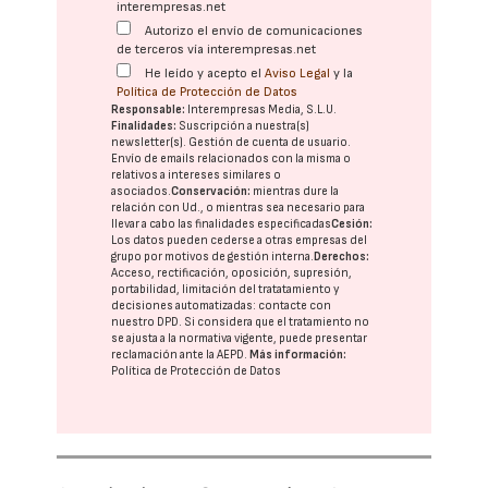
interempresas.net
Autorizo el envío de comunicaciones
de terceros vía interempresas.net
He leído y acepto el
Aviso Legal
y la
Política de Protección de Datos
Responsable:
Interempresas Media, S.L.U.
Finalidades:
Suscripción a nuestra(s)
newsletter(s). Gestión de cuenta de usuario.
Envío de emails relacionados con la misma o
relativos a intereses similares o
asociados.
Conservación:
mientras dure la
relación con Ud., o mientras sea necesario para
llevar a cabo las finalidades especificadas
Cesión:
Los datos pueden cederse a otras
empresas del
grupo
por motivos de gestión interna.
Derechos:
Acceso, rectificación, oposición, supresión,
portabilidad, limitación del tratatamiento y
decisiones automatizadas:
contacte con
nuestro DPD
. Si considera que el tratamiento no
se ajusta a la normativa vigente, puede presentar
reclamación ante la
AEPD
.
Más información:
Política de Protección de Datos