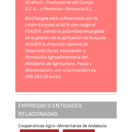
Alcafruit -Productores del Campo
S.C.A.- y Pentanux-Almoxata S.L.
BioChargae está cofinanciado por la
Unión Europea al 80% con cargo al
FEADER, siendo la autoridad encargada
de la gestión de la aplicación de la ayuda
FEADER la dirección General de
Desarrollo Rural, Innovación y
Formación Agroalimentaria del
Ministerio de Agricultura, Pesca y
Alimentación, con una inversión de
599.383,59 euros.
EMPRESAS O ENTIDADES
RELACIONADAS
Cooperativas Agro-Alimentarias de Andalucía