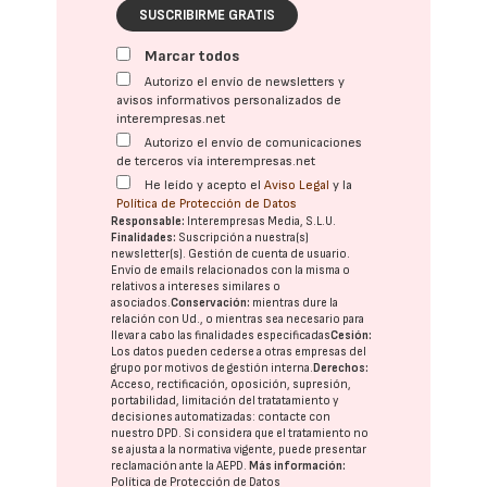
SUSCRIBIRME GRATIS
Marcar todos
Autorizo el envío de newsletters y
avisos informativos personalizados de
interempresas.net
Autorizo el envío de comunicaciones
de terceros vía interempresas.net
He leído y acepto el
Aviso Legal
y la
Política de Protección de Datos
Responsable:
Interempresas Media, S.L.U.
Finalidades:
Suscripción a nuestra(s)
newsletter(s). Gestión de cuenta de usuario.
Envío de emails relacionados con la misma o
relativos a intereses similares o
asociados.
Conservación:
mientras dure la
relación con Ud., o mientras sea necesario para
llevar a cabo las finalidades especificadas
Cesión:
Los datos pueden cederse a otras
empresas del
grupo
por motivos de gestión interna.
Derechos:
Acceso, rectificación, oposición, supresión,
portabilidad, limitación del tratatamiento y
decisiones automatizadas:
contacte con
nuestro DPD
. Si considera que el tratamiento no
se ajusta a la normativa vigente, puede presentar
reclamación ante la
AEPD
.
Más información:
Política de Protección de Datos