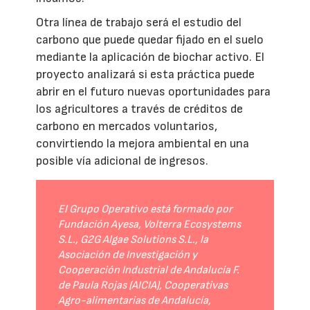
Otra línea de trabajo será el estudio del
carbono que puede quedar fijado en el suelo
mediante la aplicación de biochar activo. El
proyecto analizará si esta práctica puede
abrir en el futuro nuevas oportunidades para
los agricultores a través de créditos de
carbono en mercados voluntarios,
convirtiendo la mejora ambiental en una
posible vía adicional de ingresos.
El Grupo Operativo está formado por
Fundación Ayesa, Volterra Ecosystems
S.L., G2G Algae Solutions S.L., la
Asociación de Investigación y
Cooperación Industrial de Andalucía F.
de Paula Rojas (AICIA), Cooperativas
Agro-alimentarias de Andalucía,