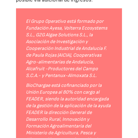
El Grupo Operativo está formado por
Fundación Ayesa, Volterra Ecosystems
S.L., G2G Algae Solutions S.L., la
Asociación de Investigación y
Cooperación Industrial de Andalucía F.
de Paula Rojas (AICIA), Cooperativas
Agro-alimentarias de Andalucía,
Alcafruit -Productores del Campo
S.C.A.- y Pentanux-Almoxata S.L.
BioChargae está cofinanciado por la
Unión Europea al 80% con cargo al
FEADER, siendo la autoridad encargada
de la gestión de la aplicación de la ayuda
FEADER la dirección General de
Desarrollo Rural, Innovación y
Formación Agroalimentaria del
Ministerio de Agricultura, Pesca y