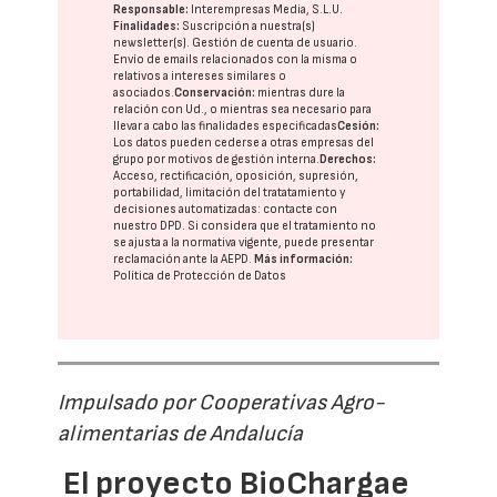
Responsable:
Interempresas Media, S.L.U.
Finalidades:
Suscripción a nuestra(s)
newsletter(s). Gestión de cuenta de usuario.
Envío de emails relacionados con la misma o
relativos a intereses similares o
asociados.
Conservación:
mientras dure la
relación con Ud., o mientras sea necesario para
llevar a cabo las finalidades especificadas
Cesión:
Los datos pueden cederse a otras
empresas del
grupo
por motivos de gestión interna.
Derechos:
Acceso, rectificación, oposición, supresión,
portabilidad, limitación del tratatamiento y
decisiones automatizadas:
contacte con
nuestro DPD
. Si considera que el tratamiento no
se ajusta a la normativa vigente, puede presentar
reclamación ante la
AEPD
.
Más información:
Política de Protección de Datos
Impulsado por Cooperativas Agro-
alimentarias de Andalucía
El proyecto BioChargae