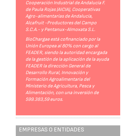
Cooperación Industrial de Andalucía F.
de Paula Rojas (AICIA), Cooperativas
Agro-alimentarias de Andalucía,
Alcafruit -Productores del Campo
S.C.A.- y Pentanux-Almoxata S.L.
BioChargae está cofinanciado por la
Unión Europea al 80% con cargo al
FEADER, siendo la autoridad encargada
de la gestión de la aplicación de la ayuda
FEADER la dirección General de
Desarrollo Rural, Innovación y
Formación Agroalimentaria del
Ministerio de Agricultura, Pesca y
Alimentación, con una inversión de
599.383,59 euros.
EMPRESAS O ENTIDADES