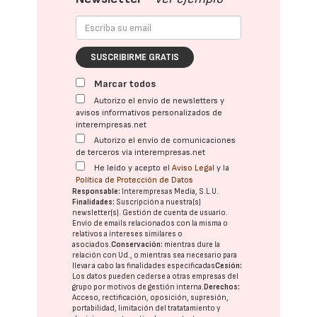
SUSCRIBIRME GRATIS
Marcar todos
Autorizo el envío de newsletters y
avisos informativos personalizados de
interempresas.net
Autorizo el envío de comunicaciones
de terceros vía interempresas.net
He leído y acepto el
Aviso Legal
y la
Política de Protección de Datos
Responsable:
Interempresas Media, S.L.U.
Finalidades:
Suscripción a nuestra(s)
newsletter(s). Gestión de cuenta de usuario.
Envío de emails relacionados con la misma o
relativos a intereses similares o
asociados.
Conservación:
mientras dure la
relación con Ud., o mientras sea necesario para
llevar a cabo las finalidades especificadas
Cesión:
Los datos pueden cederse a otras
empresas del
grupo
por motivos de gestión interna.
Derechos:
Acceso, rectificación, oposición, supresión,
portabilidad, limitación del tratatamiento y