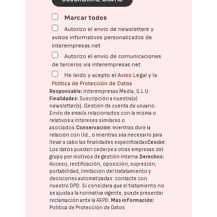
Marcar todos
Autorizo el envío de newsletters y
avisos informativos personalizados de
interempresas.net
Autorizo el envío de comunicaciones
de terceros vía interempresas.net
He leído y acepto el
Aviso Legal
y la
Política de Protección de Datos
Responsable:
Interempresas Media, S.L.U.
Finalidades:
Suscripción a nuestra(s)
newsletter(s). Gestión de cuenta de usuario.
Envío de emails relacionados con la misma o
relativos a intereses similares o
asociados.
Conservación:
mientras dure la
relación con Ud., o mientras sea necesario para
llevar a cabo las finalidades especificadas
Cesión:
Los datos pueden cederse a otras
empresas del
grupo
por motivos de gestión interna.
Derechos:
Acceso, rectificación, oposición, supresión,
portabilidad, limitación del tratatamiento y
decisiones automatizadas:
contacte con
nuestro DPD
. Si considera que el tratamiento no
se ajusta a la normativa vigente, puede presentar
reclamación ante la
AEPD
.
Más información:
Política de Protección de Datos