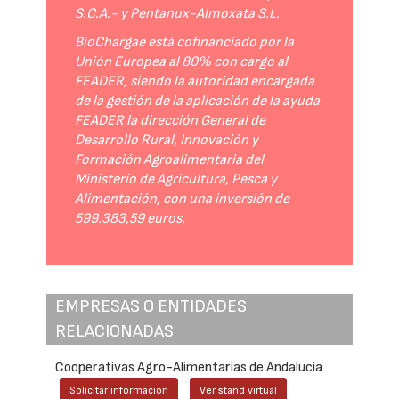
S.C.A.- y Pentanux-Almoxata S.L.
BioChargae está cofinanciado por la
Unión Europea al 80% con cargo al
FEADER, siendo la autoridad encargada
de la gestión de la aplicación de la ayuda
FEADER la dirección General de
Desarrollo Rural, Innovación y
Formación Agroalimentaria del
Ministerio de Agricultura, Pesca y
Alimentación, con una inversión de
599.383,59 euros.
EMPRESAS O ENTIDADES
RELACIONADAS
Cooperativas Agro-Alimentarias de Andalucía
Solicitar información
Ver stand virtual