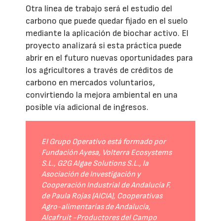
Otra línea de trabajo será el estudio del
carbono que puede quedar fijado en el suelo
mediante la aplicación de biochar activo. El
proyecto analizará si esta práctica puede
abrir en el futuro nuevas oportunidades para
los agricultores a través de créditos de
carbono en mercados voluntarios,
convirtiendo la mejora ambiental en una
posible vía adicional de ingresos.
El Grupo Operativo está formado por
Fundación Ayesa, Volterra Ecosystems
S.L., G2G Algae Solutions S.L., la
Asociación de Investigación y
Cooperación Industrial de Andalucía F.
de Paula Rojas (AICIA), Cooperativas
Agro-alimentarias de Andalucía,
Alcafruit -Productores del Campo