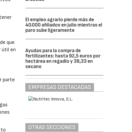
btener
El empleo agrario pierde más de
40.000 afiliados en julio mientras el
paro sube ligeramente
 de que
 útil en
Ayudas para la compra de
fertilizantes: hasta 92,5 euros por
hectárea en regadío y 38,33 en
secano
r parte
EMPRESAS DESTACADAS
lgas
iones
OTRAS SECCIONES
sto