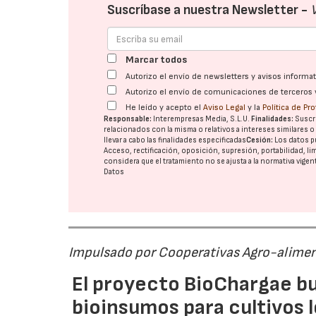
Suscríbase a nuestra Newsletter -
Marcar todos
Autorizo el envío de newsletters y avisos inform
Autorizo el envío de comunicaciones de terceros 
He leído y acepto el
Aviso Legal
y la
Política de Pr
Responsable:
Interempresas Media, S.L.U.
Finalidades:
Suscri
relacionados con la misma o relativos a intereses similares 
llevar a cabo las finalidades especificadas
Cesión:
Los datos p
Acceso, rectificación, oposición, supresión, portabilidad, l
considera que el tratamiento no se ajusta a la normativa vige
Datos
Impulsado por Cooperativas Agro-alimen
El proyecto BioChargae bu
bioinsumos para cultivos 