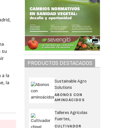
drid,
na
a su
ir
PRODUCTOS DESTACADOS
 a la
Sustainable Agro
e, la
Solutions
ABONOS CON
AMINOÁCIDOS
Talleres Agrícolas
Fuertes,
CULTIVADOR