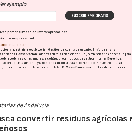
Ver ejemplo
SUSCRIBIRME GRATIS
ativos personalizados de interempresas.net
vía interempresas.net
otección de Datos
pción a nuestra(s) newsletter(s). Gestión de cuenta de usuario. Envío de emails
o asociados.
Conservación:
mientras dure la relación con Ud., o mientras sea necesario para
ueden cederse a otras
empresas del grupo
por motivos de gestión interna.
Derechos:
imitación del tratatamiento y decisiones automatizadas:
contacte con nuestro DPD
. Si
nte, puede presentar reclamación ante la
AEPD
.
Más información:
Política de Protección de
tarias de Andalucía
sca convertir residuos agrícolas 
leñosos