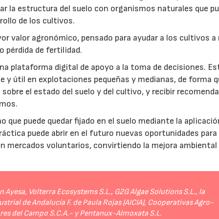
rar la estructura del suelo con organismos naturales que p
rollo de los cultivos.
r valor agronómico, pensado para ayudar a los cultivos a r
 pérdida de fertilidad.
a plataforma digital de apoyo a la toma de decisiones. Es
e y útil en explotaciones pequeñas y medianas, de forma q
sobre el estado del suelo y del cultivo, y recibir recomend
umos.
no que puede quedar fijado en el suelo mediante la aplicació
práctica puede abrir en el futuro nuevas oportunidades para
 en mercados voluntarios, convirtiendo la mejora ambiental
Ayesa, Volterra Ecosystems S.L., G2G Algae Solutions S.L., la
strial de Andalucía F. de Paula Rojas (AICIA), Cooperativas Agro-
ores del Campo S.C.A.- y Pentanux-Almoxata S.L.