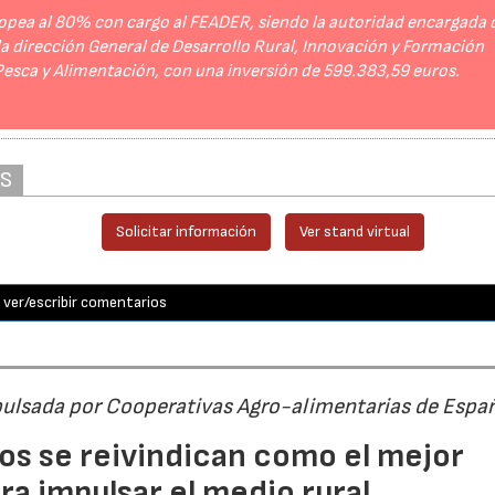
opea al 80% con cargo al FEADER, siendo la autoridad encargada 
 la dirección General de Desarrollo Rural, Innovación y Formación
 Pesca y Alimentación, con una inversión de 599.383,59 euros.
AS
Solicitar información
Ver stand virtual
ver/escribir comentarios
pulsada por Cooperativas Agro-alimentarias de Espa
os se reivindican como el mejor
a impulsar el medio rural