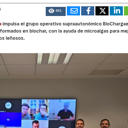
6
951
a
impulsa el grupo operativo supraautonómico BioChargae
ormados en biochar, con la ayuda de microalgas para mej
vos leñosos.
23/07/2026
30/07/2026