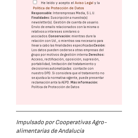
He leído y acepto el
Aviso Legal
y la
Política de Protección de Datos
Responsable:
Interempresas Media, S.L.U.
Finalidades:
Suscripción a nuestra(s)
newsletter(s). Gestión de cuenta de usuario.
Envío de emails relacionados con la misma o
relativos a intereses similares o
asociados.
Conservación:
mientras dure la
relación con Ud., o mientras sea necesario para
llevar a cabo las finalidades especificadas
Cesión:
Los datos pueden cederse a otras
empresas del
grupo
por motivos de gestión interna.
Derechos:
Acceso, rectificación, oposición, supresión,
portabilidad, limitación del tratatamiento y
decisiones automatizadas:
contacte con
nuestro DPD
. Si considera que el tratamiento no
se ajusta a la normativa vigente, puede presentar
reclamación ante la
AEPD
.
Más información:
Política de Protección de Datos
Impulsado por Cooperativas Agro-
alimentarias de Andalucía