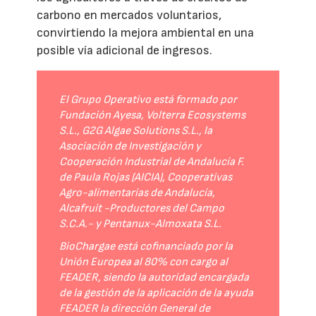
carbono en mercados voluntarios,
convirtiendo la mejora ambiental en una
posible vía adicional de ingresos.
El Grupo Operativo está formado por
Fundación Ayesa, Volterra Ecosystems
S.L., G2G Algae Solutions S.L., la
Asociación de Investigación y
Cooperación Industrial de Andalucía F.
de Paula Rojas (AICIA), Cooperativas
Agro-alimentarias de Andalucía,
Alcafruit -Productores del Campo
S.C.A.- y Pentanux-Almoxata S.L.
BioChargae está cofinanciado por la
Unión Europea al 80% con cargo al
FEADER, siendo la autoridad encargada
de la gestión de la aplicación de la ayuda
FEADER la dirección General de