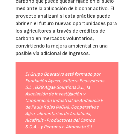
carbono que puede quedar fijado en el suelo
mediante la aplicación de biochar activo. El
proyecto analizará si esta práctica puede
abrir en el futuro nuevas oportunidades para
los agricultores a través de créditos de
carbono en mercados voluntarios,
convirtiendo la mejora ambiental en una
posible vía adicional de ingresos.
El Grupo Operativo está formado por
Fundación Ayesa, Volterra Ecosystems
S.L., G2G Algae Solutions S.L., la
Asociación de Investigación y
Cooperación Industrial de Andalucía F.
de Paula Rojas (AICIA), Cooperativas
Agro-alimentarias de Andalucía,
Alcafruit -Productores del Campo
S.C.A.- y Pentanux-Almoxata S.L.