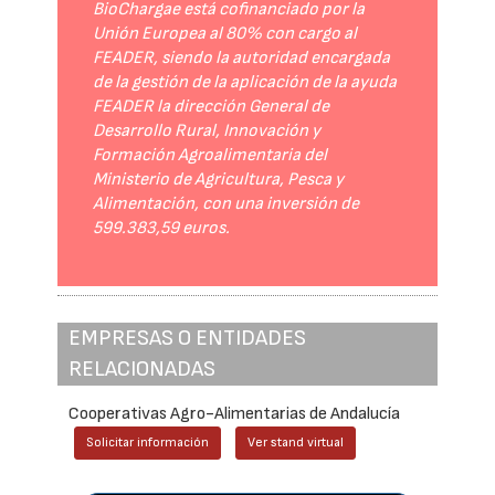
BioChargae está cofinanciado por la
Unión Europea al 80% con cargo al
FEADER, siendo la autoridad encargada
de la gestión de la aplicación de la ayuda
FEADER la dirección General de
Desarrollo Rural, Innovación y
Formación Agroalimentaria del
Ministerio de Agricultura, Pesca y
Alimentación, con una inversión de
599.383,59 euros.
EMPRESAS O ENTIDADES
RELACIONADAS
Cooperativas Agro-Alimentarias de Andalucía
Solicitar información
Ver stand virtual