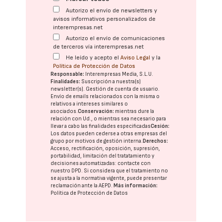
Autorizo el envío de newsletters y
avisos informativos personalizados de
interempresas.net
Autorizo el envío de comunicaciones
de terceros vía interempresas.net
He leído y acepto el
Aviso Legal
y la
Política de Protección de Datos
Responsable:
Interempresas Media, S.L.U.
Finalidades:
Suscripción a nuestra(s)
newsletter(s). Gestión de cuenta de usuario.
Envío de emails relacionados con la misma o
relativos a intereses similares o
asociados.
Conservación:
mientras dure la
relación con Ud., o mientras sea necesario para
llevar a cabo las finalidades especificadas
Cesión:
Los datos pueden cederse a otras
empresas del
grupo
por motivos de gestión interna.
Derechos:
Acceso, rectificación, oposición, supresión,
portabilidad, limitación del tratatamiento y
decisiones automatizadas:
contacte con
nuestro DPD
. Si considera que el tratamiento no
se ajusta a la normativa vigente, puede presentar
reclamación ante la
AEPD
.
Más información:
Política de Protección de Datos