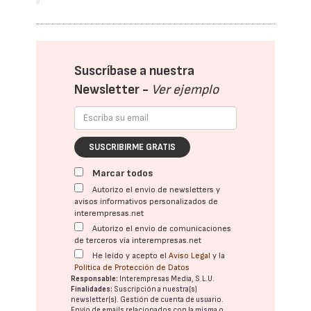
Suscríbase a nuestra
Newsletter -
Ver ejemplo
SUSCRIBIRME GRATIS
Marcar todos
Autorizo el envío de newsletters y
avisos informativos personalizados de
interempresas.net
Autorizo el envío de comunicaciones
de terceros vía interempresas.net
He leído y acepto el
Aviso Legal
y la
Política de Protección de Datos
Responsable:
Interempresas Media, S.L.U.
Finalidades:
Suscripción a nuestra(s)
newsletter(s). Gestión de cuenta de usuario.
Envío de emails relacionados con la misma o