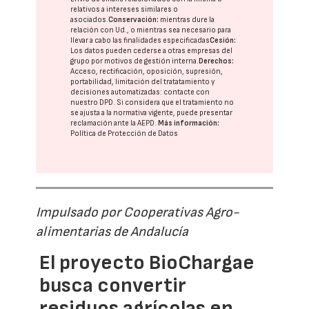
relativos a intereses similares o
asociados.
Conservación:
mientras dure la
relación con Ud., o mientras sea necesario para
llevar a cabo las finalidades especificadas
Cesión:
Los datos pueden cederse a otras
empresas del
grupo
por motivos de gestión interna.
Derechos:
Acceso, rectificación, oposición, supresión,
portabilidad, limitación del tratatamiento y
decisiones automatizadas:
contacte con
nuestro DPD
. Si considera que el tratamiento no
se ajusta a la normativa vigente, puede presentar
reclamación ante la
AEPD
.
Más información:
Política de Protección de Datos
Impulsado por Cooperativas Agro-
alimentarias de Andalucía
El proyecto BioChargae
busca convertir
residuos agrícolas en