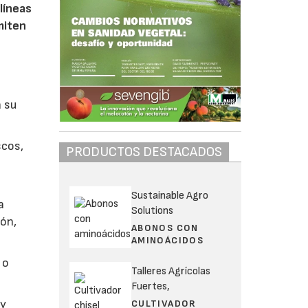
líneas
miten
a su
scos,
PRODUCTOS DESTACADOS
Sustainable Agro
a
Solutions
ión,
ABONOS CON
AMINOÁCIDOS
 o
Talleres Agrícolas
Fuertes,
 y
CULTIVADOR