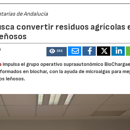
tarias de Andalucía
sca convertir residuos agrícolas 
leñosos
6
355
a
impulsa el grupo operativo supraautonómico BioChargae
ormados en biochar, con la ayuda de microalgas para mej
vos leñosos.
23/07/2026
30/07/2026