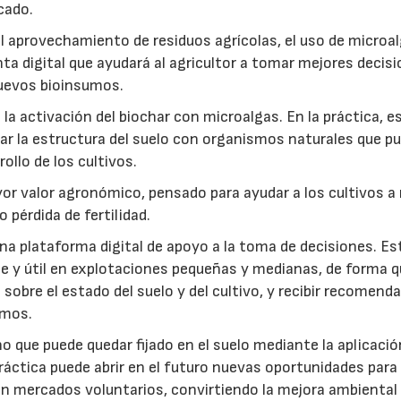
cado.
: el aprovechamiento de residuos agrícolas, el uso de microa
ta digital que ayudará al agricultor a tomar mejores decis
 nuevos bioinsumos.
a activación del biochar con microalgas. En la práctica, e
rar la estructura del suelo con organismos naturales que p
rollo de los cultivos.
r valor agronómico, pensado para ayudar a los cultivos a r
 pérdida de fertilidad.
a plataforma digital de apoyo a la toma de decisiones. Es
e y útil en explotaciones pequeñas y medianas, de forma q
sobre el estado del suelo y del cultivo, y recibir recomend
umos.
no que puede quedar fijado en el suelo mediante la aplicació
práctica puede abrir en el futuro nuevas oportunidades para
 en mercados voluntarios, convirtiendo la mejora ambiental