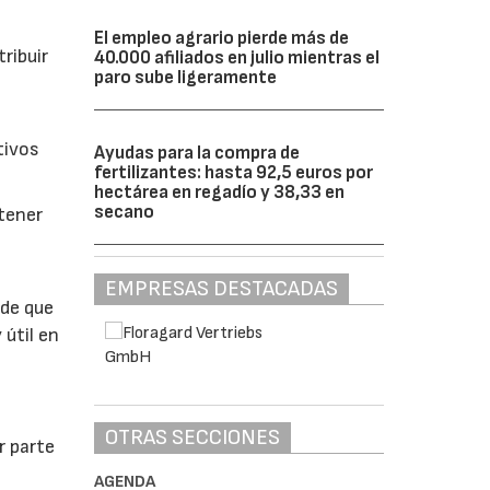
El empleo agrario pierde más de
ribuir
40.000 afiliados en julio mientras el
paro sube ligeramente
tivos
Ayudas para la compra de
fertilizantes: hasta 92,5 euros por
hectárea en regadío y 38,33 en
secano
btener
EMPRESAS DESTACADAS
 de que
 útil en
OTRAS SECCIONES
r parte
AGENDA