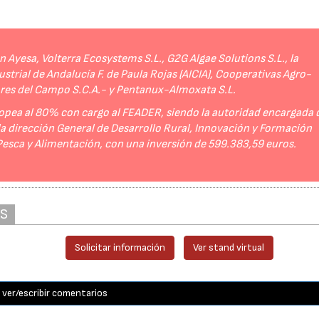
Ayesa, Volterra Ecosystems S.L., G2G Algae Solutions S.L., la
strial de Andalucía F. de Paula Rojas (AICIA), Cooperativas Agro-
ores del Campo S.C.A.- y Pentanux-Almoxata S.L.
opea al 80% con cargo al FEADER, siendo la autoridad encargada 
 la dirección General de Desarrollo Rural, Innovación y Formación
 Pesca y Alimentación, con una inversión de 599.383,59 euros.
AS
Solicitar información
Ver stand virtual
ver/escribir comentarios