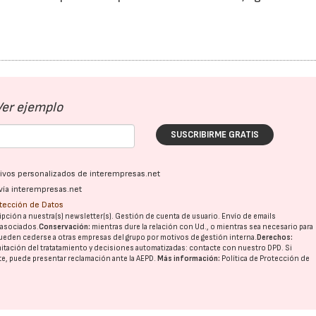
Ver ejemplo
SUSCRIBIRME GRATIS
ativos personalizados de interempresas.net
vía interempresas.net
otección de Datos
pción a nuestra(s) newsletter(s). Gestión de cuenta de usuario. Envío de emails
o asociados.
Conservación:
mientras dure la relación con Ud., o mientras sea necesario para
ueden cederse a otras
empresas del grupo
por motivos de gestión interna.
Derechos:
imitación del tratatamiento y decisiones automatizadas:
contacte con nuestro DPD
. Si
nte, puede presentar reclamación ante la
AEPD
.
Más información:
Política de Protección de