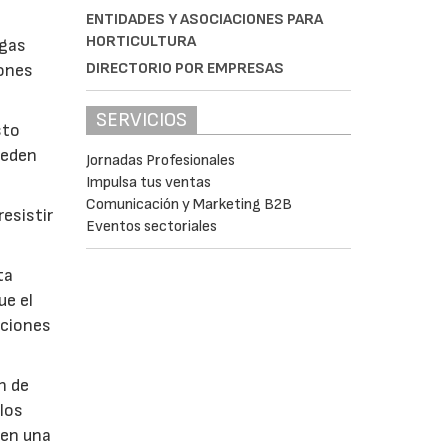
ENTIDADES Y ASOCIACIONES PARA
HORTICULTURA
lgas
DIRECTORIO POR EMPRESAS
iones
SERVICIOS
sto
ueden
Jornadas Profesionales
Impulsa tus ventas
Comunicación y Marketing B2B
esistir
Eventos sectoriales
ta
ue el
aciones
n de
 los
 en una