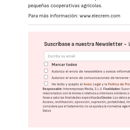
pequeñas cooperativas agrícolas.
Para más información: www.elecrem.com
Suscríbase a nuestra Newsletter -
Marcar todos
Autorizo el envío de newsletters y avisos inform
Autorizo el envío de comunicaciones de terceros 
He leído y acepto el
Aviso Legal
y la
Política de Pr
Responsable:
Interempresas Media, S.L.U.
Finalidades:
Suscri
relacionados con la misma o relativos a intereses similares 
llevar a cabo las finalidades especificadas
Cesión:
Los datos p
Acceso, rectificación, oposición, supresión, portabilidad, l
considera que el tratamiento no se ajusta a la normativa vige
Datos