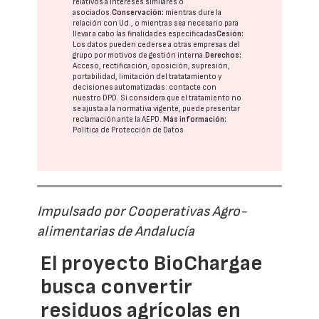
relativos a intereses similares o
asociados.
Conservación:
mientras dure la
relación con Ud., o mientras sea necesario para
llevar a cabo las finalidades especificadas
Cesión:
Los datos pueden cederse a otras
empresas del
grupo
por motivos de gestión interna.
Derechos:
Acceso, rectificación, oposición, supresión,
portabilidad, limitación del tratatamiento y
decisiones automatizadas:
contacte con
nuestro DPD
. Si considera que el tratamiento no
se ajusta a la normativa vigente, puede presentar
reclamación ante la
AEPD
.
Más información:
Política de Protección de Datos
Impulsado por Cooperativas Agro-
alimentarias de Andalucía
El proyecto BioChargae
busca convertir
residuos agrícolas en