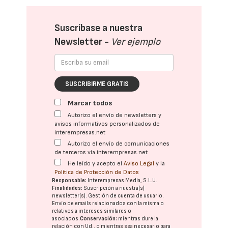
Suscríbase a nuestra
Newsletter -
Ver ejemplo
SUSCRIBIRME GRATIS
Marcar todos
Autorizo el envío de newsletters y
avisos informativos personalizados de
interempresas.net
Autorizo el envío de comunicaciones
de terceros vía interempresas.net
He leído y acepto el
Aviso Legal
y la
Política de Protección de Datos
Responsable:
Interempresas Media, S.L.U.
Finalidades:
Suscripción a nuestra(s)
newsletter(s). Gestión de cuenta de usuario.
Envío de emails relacionados con la misma o
relativos a intereses similares o
asociados.
Conservación:
mientras dure la
relación con Ud., o mientras sea necesario para