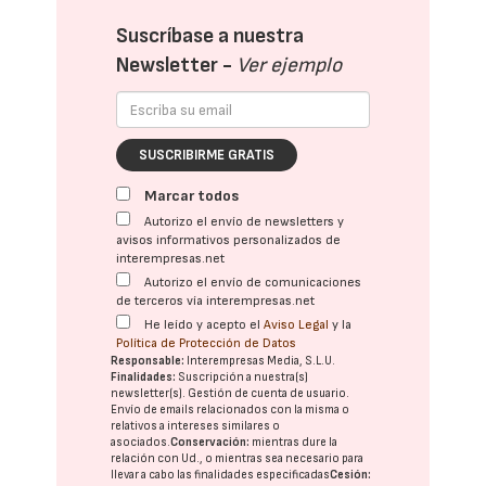
Suscríbase a nuestra
Newsletter -
Ver ejemplo
SUSCRIBIRME GRATIS
Marcar todos
Autorizo el envío de newsletters y
avisos informativos personalizados de
interempresas.net
Autorizo el envío de comunicaciones
de terceros vía interempresas.net
He leído y acepto el
Aviso Legal
y la
Política de Protección de Datos
Responsable:
Interempresas Media, S.L.U.
Finalidades:
Suscripción a nuestra(s)
newsletter(s). Gestión de cuenta de usuario.
Envío de emails relacionados con la misma o
relativos a intereses similares o
asociados.
Conservación:
mientras dure la
relación con Ud., o mientras sea necesario para
llevar a cabo las finalidades especificadas
Cesión: