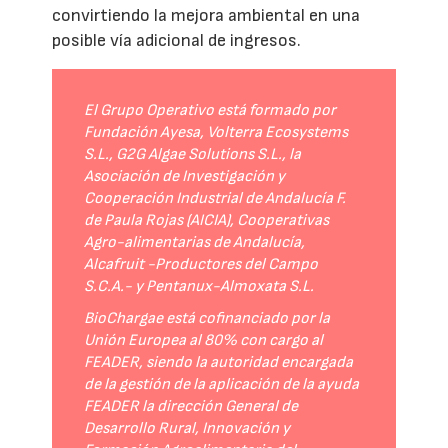
convirtiendo la mejora ambiental en una
posible vía adicional de ingresos.
El Grupo Operativo está formado por
Fundación Ayesa, Volterra Ecosystems
S.L., G2G Algae Solutions S.L., la
Asociación de Investigación y
Cooperación Industrial de Andalucía F.
de Paula Rojas (AICIA), Cooperativas
Agro-alimentarias de Andalucía,
Alcafruit -Productores del Campo
S.C.A.- y Pentanux-Almoxata S.L.
BioChargae está cofinanciado por la
Unión Europea al 80% con cargo al
FEADER, siendo la autoridad encargada
de la gestión de la aplicación de la ayuda
FEADER la dirección General de
Desarrollo Rural, Innovación y