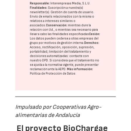
Responsable:
Interempresas Media, S.L.U.
Finalidades:
Suscripción a nuestra(s)
newsletter(s). Gestión de cuenta de usuario.
Envío de emails relacionados con la misma o
relativos a intereses similares o
asociados.
Conservación:
mientras dure la
relación con Ud., o mientras sea necesario para
llevar a cabo las finalidades especificadas
Cesión:
Los datos pueden cederse a otras
empresas del
grupo
por motivos de gestión interna.
Derechos:
Acceso, rectificación, oposición, supresión,
portabilidad, limitación del tratatamiento y
decisiones automatizadas:
contacte con
nuestro DPD
. Si considera que el tratamiento no
se ajusta a la normativa vigente, puede presentar
reclamación ante la
AEPD
.
Más información:
Política de Protección de Datos
Impulsado por Cooperativas Agro-
alimentarias de Andalucía
El proyecto BioChargae