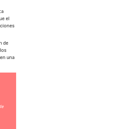
ta
ue el
aciones
n de
 los
 en una
de