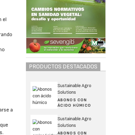
 el
irando
omo
PRODUCTOS DESTACADOS
.
Sustainable Agro
Solutions
ABONOS CON
ÁCIDO HÚMICO
arse a
Sustainable Agro
 que
Solutions
s.
ABONOS CON