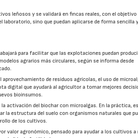
vos leñosos y se validará en fincas reales, con el objetivo
l laboratorio, sino que puedan aplicarse de forma sencilla y
abajará para facilitar que las explotaciones puedan produci
modelos agrarios más circulares, según se informa desde
cado.
: el aprovechamiento de residuos agrícolas, el uso de microa
ta digital que ayudará al agricultor a tomar mejores decis
 nuevos bioinsumos.
a activación del biochar con microalgas. En la práctica, e
rar la estructura del suelo con organismos naturales que p
rollo de los cultivos.
r valor agronómico, pensado para ayudar a los cultivos a r