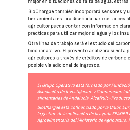
mejor en situaciones de falta de agua, estrés o
BioChargae también incorporará sensores y un
herramienta estará diseñada para ser accesibl
agricultor pueda contar con información clara 
prácticas para utilizar mejor el agua y los ins
Otra línea de trabajo será el estudio del carbo
biochar activo. El proyecto analizará si esta 
agricultores a través de créditos de carbono
posible vía adicional de ingresos.
El Grupo Operativo está formado por Fundación 
Asociación de Investigación y Cooperación Indu
alimentarias de Andalucía, Alcafruit -Product
BioChargae está cofinanciado por la Unión Eur
la gestión de la aplicación de la ayuda FEADER
Agroalimentaria del Ministerio de Agricultura,