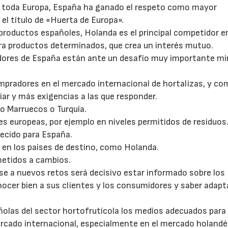
En toda Europa, España ha ganado el respeto como mayor
el título de «Huerta de Europa».
roductos españoles, Holanda es el principal competidor en
ra productos determinados, que crea un interés mutuo.
tadores de España están ante un desafío muy importante m
mpradores en el mercado internacional de hortalizas, y c
r y más exigencias a las que responder.
o Marruecos o Turquía.
es europeas, por ejemplo en niveles permitidos de residuos
ecido para España.
n en los países de destino, como Holanda.
metidos a cambios.
rse a nuevos retos será decisivo estar informado sobre los
ocer bien a sus clientes y los consumidores y saber adapt
ñolas del sector hortofrutícola los medios adecuados para
rcado internacional, especialmente en el mercado holandé