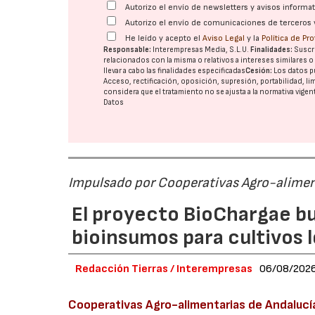
Autorizo el envío de newsletters y avisos inform
Autorizo el envío de comunicaciones de terceros 
He leído y acepto el
Aviso Legal
y la
Política de Pr
Responsable:
Interempresas Media, S.L.U.
Finalidades:
Suscri
relacionados con la misma o relativos a intereses similares 
llevar a cabo las finalidades especificadas
Cesión:
Los datos p
Acceso, rectificación, oposición, supresión, portabilidad, l
considera que el tratamiento no se ajusta a la normativa vige
Datos
Impulsado por Cooperativas Agro-alimen
El proyecto BioChargae bu
bioinsumos para cultivos 
Redacción Tierras / Interempresas
06/08/202
Cooperativas Agro-alimentarias de Andalucí