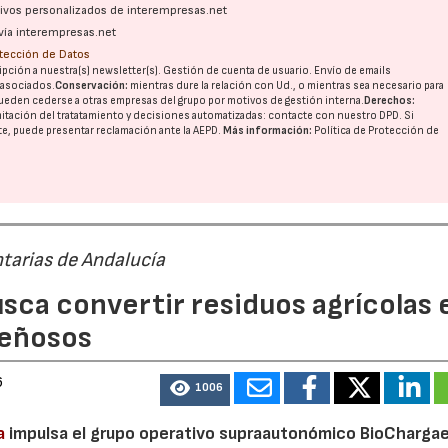
ativos personalizados de interempresas.net
vía interempresas.net
otección de Datos
pción a nuestra(s) newsletter(s). Gestión de cuenta de usuario. Envío de emails
o asociados.
Conservación:
mientras dure la relación con Ud., o mientras sea necesario para
ueden cederse a otras
empresas del grupo
por motivos de gestión interna.
Derechos:
imitación del tratatamiento y decisiones automatizadas:
contacte con nuestro DPD
. Si
nte, puede presentar reclamación ante la
AEPD
.
Más información:
Política de Protección de
tarias de Andalucía
23/07/2026
30/07/2026
sca convertir residuos agrícolas 
leñosos
6
1006
a
impulsa el grupo operativo supraautonómico BioChargae