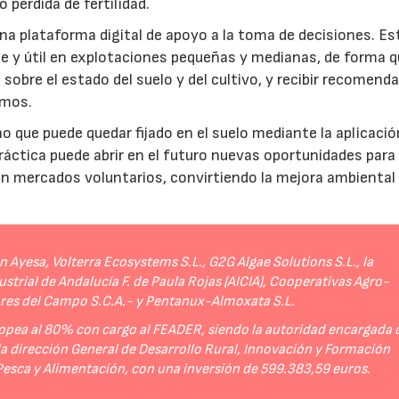
 pérdida de fertilidad.
a plataforma digital de apoyo a la toma de decisiones. Es
e y útil en explotaciones pequeñas y medianas, de forma q
sobre el estado del suelo y del cultivo, y recibir recomend
umos.
no que puede quedar fijado en el suelo mediante la aplicació
práctica puede abrir en el futuro nuevas oportunidades para
 en mercados voluntarios, convirtiendo la mejora ambiental
Ayesa, Volterra Ecosystems S.L., G2G Algae Solutions S.L., la
strial de Andalucía F. de Paula Rojas (AICIA), Cooperativas Agro-
ores del Campo S.C.A.- y Pentanux-Almoxata S.L.
opea al 80% con cargo al FEADER, siendo la autoridad encargada 
 la dirección General de Desarrollo Rural, Innovación y Formación
 Pesca y Alimentación, con una inversión de 599.383,59 euros.