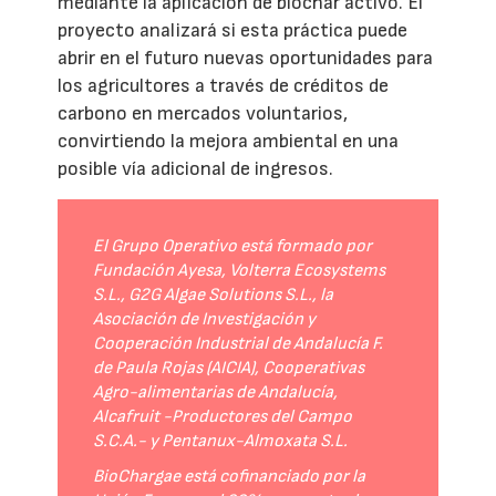
mediante la aplicación de biochar activo. El
proyecto analizará si esta práctica puede
abrir en el futuro nuevas oportunidades para
los agricultores a través de créditos de
carbono en mercados voluntarios,
convirtiendo la mejora ambiental en una
posible vía adicional de ingresos.
El Grupo Operativo está formado por
Fundación Ayesa, Volterra Ecosystems
S.L., G2G Algae Solutions S.L., la
Asociación de Investigación y
Cooperación Industrial de Andalucía F.
de Paula Rojas (AICIA), Cooperativas
Agro-alimentarias de Andalucía,
Alcafruit -Productores del Campo
S.C.A.- y Pentanux-Almoxata S.L.
BioChargae está cofinanciado por la