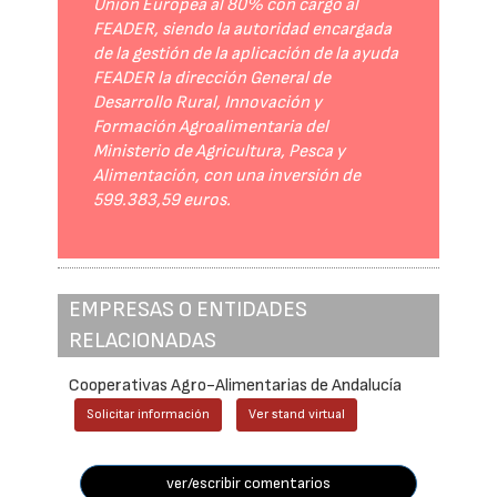
Unión Europea al 80% con cargo al
FEADER, siendo la autoridad encargada
de la gestión de la aplicación de la ayuda
FEADER la dirección General de
Desarrollo Rural, Innovación y
Formación Agroalimentaria del
Ministerio de Agricultura, Pesca y
Alimentación, con una inversión de
599.383,59 euros.
EMPRESAS O ENTIDADES
RELACIONADAS
Cooperativas Agro-Alimentarias de Andalucía
Solicitar información
Ver stand virtual
ver/escribir comentarios