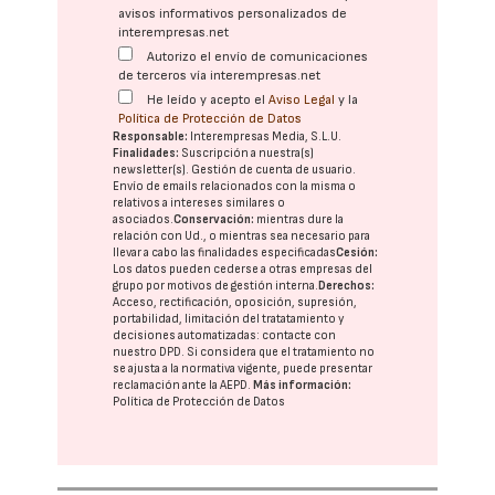
avisos informativos personalizados de
interempresas.net
Autorizo el envío de comunicaciones
de terceros vía interempresas.net
He leído y acepto el
Aviso Legal
y la
Política de Protección de Datos
Responsable:
Interempresas Media, S.L.U.
Finalidades:
Suscripción a nuestra(s)
newsletter(s). Gestión de cuenta de usuario.
Envío de emails relacionados con la misma o
relativos a intereses similares o
asociados.
Conservación:
mientras dure la
relación con Ud., o mientras sea necesario para
llevar a cabo las finalidades especificadas
Cesión:
Los datos pueden cederse a otras
empresas del
grupo
por motivos de gestión interna.
Derechos:
Acceso, rectificación, oposición, supresión,
portabilidad, limitación del tratatamiento y
decisiones automatizadas:
contacte con
nuestro DPD
. Si considera que el tratamiento no
se ajusta a la normativa vigente, puede presentar
reclamación ante la
AEPD
.
Más información:
Política de Protección de Datos