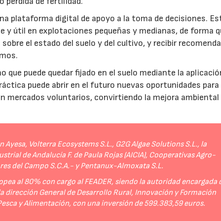
 pérdida de fertilidad.
a plataforma digital de apoyo a la toma de decisiones. Es
e y útil en explotaciones pequeñas y medianas, de forma q
sobre el estado del suelo y del cultivo, y recibir recomend
umos.
no que puede quedar fijado en el suelo mediante la aplicació
práctica puede abrir en el futuro nuevas oportunidades para
 en mercados voluntarios, convirtiendo la mejora ambiental
Ayesa, Volterra Ecosystems S.L., G2G Algae Solutions S.L., la
strial de Andalucía F. de Paula Rojas (AICIA), Cooperativas Agro-
ores del Campo S.C.A.- y Pentanux-Almoxata S.L.
opea al 80% con cargo al FEADER, siendo la autoridad encargada 
 la dirección General de Desarrollo Rural, Innovación y Formación
 Pesca y Alimentación, con una inversión de 599.383,59 euros.