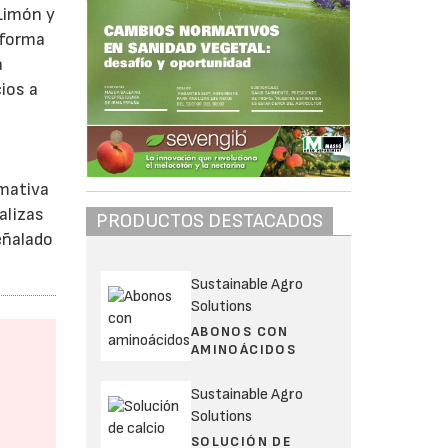
 Limón y
 forma
a
ios a
rmativa
alizas
PRODUCTOS DESTACADOS
eñalado
Sustainable Agro
Solutions
ABONOS CON
AMINOÁCIDOS
Sustainable Agro
Solutions
SOLUCIÓN DE