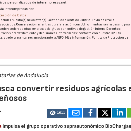
ativos personalizados de interempresas.net
vía interempresas.net
otección de Datos
pción a nuestra(s) newsletter(s). Gestión de cuenta de usuario. Envío de emails
o asociados.
Conservación:
mientras dure la relación con Ud., o mientras sea necesario para
ueden cederse a otras
empresas del grupo
por motivos de gestión interna.
Derechos:
imitación del tratatamiento y decisiones automatizadas:
contacte con nuestro DPD
. Si
nte, puede presentar reclamación ante la
AEPD
.
Más información:
Política de Protección de
tarias de Andalucía
sca convertir residuos agrícolas 
leñosos
6
1011
a
impulsa el grupo operativo supraautonómico BioChargae