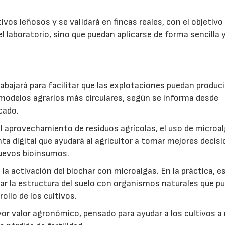
vos leñosos y se validará en fincas reales, con el objetivo
l laboratorio, sino que puedan aplicarse de forma sencilla y
abajará para facilitar que las explotaciones puedan produci
modelos agrarios más circulares, según se informa desde
cado.
: el aprovechamiento de residuos agrícolas, el uso de microa
ta digital que ayudará al agricultor a tomar mejores decis
 nuevos bioinsumos.
a activación del biochar con microalgas. En la práctica, e
rar la estructura del suelo con organismos naturales que p
rollo de los cultivos.
r valor agronómico, pensado para ayudar a los cultivos a r