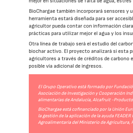
mejor en situaciones de falta de agua, estrés o
BioChargae también incorporará sensores y un
herramienta estará diseñada para ser accesibl
agricultor pueda contar con información clara 
prácticas para utilizar mejor el agua y los ins
Otra línea de trabajo será el estudio del carbo
biochar activo. El proyecto analizará si esta 
agricultores a través de créditos de carbono
posible vía adicional de ingresos.
El Grupo Operativo está formado por Fundación 
Asociación de Investigación y Cooperación Indu
alimentarias de Andalucía, Alcafruit -Product
BioChargae está cofinanciado por la Unión Eur
la gestión de la aplicación de la ayuda FEADER
Agroalimentaria del Ministerio de Agricultura,