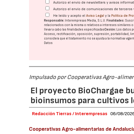
Autorizo el envío de newsletters y avisos inform
Autorizo el envío de comunicaciones de terceros 
He leído y acepto el
Aviso Legal
y la
Política de Pr
Responsable:
Interempresas Media, S.L.U.
Finalidades:
Suscri
relacionados con la misma o relativos a intereses similares 
llevar a cabo las finalidades especificadas
Cesión:
Los datos p
Acceso, rectificación, oposición, supresión, portabilidad, l
considera que el tratamiento no se ajusta a la normativa vige
Datos
Impulsado por Cooperativas Agro-alimen
El proyecto BioChargae bu
bioinsumos para cultivos 
Redacción Tierras / Interempresas
06/08/202
Cooperativas Agro-alimentarias de Andalucí