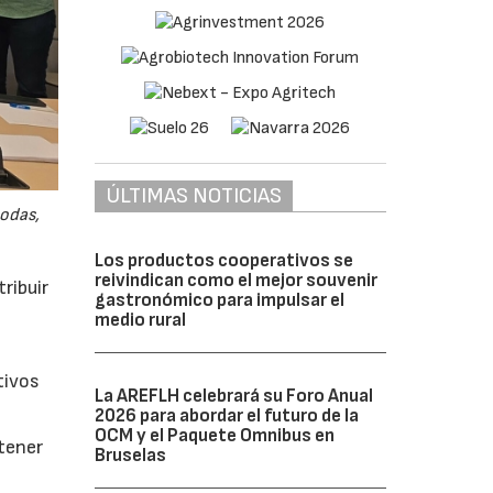
ÚLTIMAS NOTICIAS
odas,
Los productos cooperativos se
reivindican como el mejor souvenir
ribuir
gastronómico para impulsar el
medio rural
tivos
La AREFLH celebrará su Foro Anual
2026 para abordar el futuro de la
OCM y el Paquete Omnibus en
btener
Bruselas