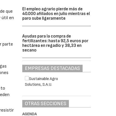
El empleo agrario pierde más de
 de que
40.000 afiliados en julio mientras el
 útil en
paro sube ligeramente
Ayudas para la compra de
fertilizantes: hasta 92,5 euros por
r parte
hectárea en regadío y 38,33 en
secano
lgas
EMPRESAS DESTACADAS
iones
sto
ueden
OTRAS SECCIONES
esistir
AGENDA