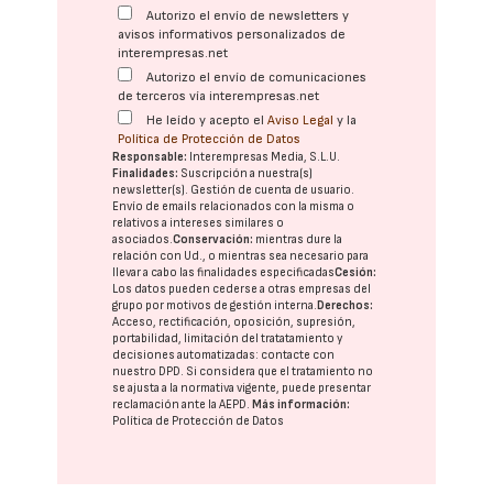
Autorizo el envío de newsletters y
avisos informativos personalizados de
interempresas.net
Autorizo el envío de comunicaciones
de terceros vía interempresas.net
He leído y acepto el
Aviso Legal
y la
Política de Protección de Datos
Responsable:
Interempresas Media, S.L.U.
Finalidades:
Suscripción a nuestra(s)
newsletter(s). Gestión de cuenta de usuario.
Envío de emails relacionados con la misma o
relativos a intereses similares o
asociados.
Conservación:
mientras dure la
relación con Ud., o mientras sea necesario para
llevar a cabo las finalidades especificadas
Cesión:
Los datos pueden cederse a otras
empresas del
grupo
por motivos de gestión interna.
Derechos:
Acceso, rectificación, oposición, supresión,
portabilidad, limitación del tratatamiento y
decisiones automatizadas:
contacte con
nuestro DPD
. Si considera que el tratamiento no
se ajusta a la normativa vigente, puede presentar
reclamación ante la
AEPD
.
Más información:
Política de Protección de Datos