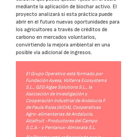
mediante la aplicación de biochar activo. El
proyecto analizará si esta práctica puede
abrir en el futuro nuevas oportunidades para
los agricultores a través de créditos de
carbono en mercados voluntarios,
convirtiendo la mejora ambiental en una
posible vía adicional de ingresos.
El Grupo Operativo está formado por
Fundación Ayesa, Volterra Ecosystems
S.L., G2G Algae Solutions S.L., la
Asociación de Investigación y
Cooperación Industrial de Andalucía F.
de Paula Rojas (AICIA), Cooperativas
Agro-alimentarias de Andalucía,
Alcafruit -Productores del Campo
S.C.A.- y Pentanux-Almoxata S.L.