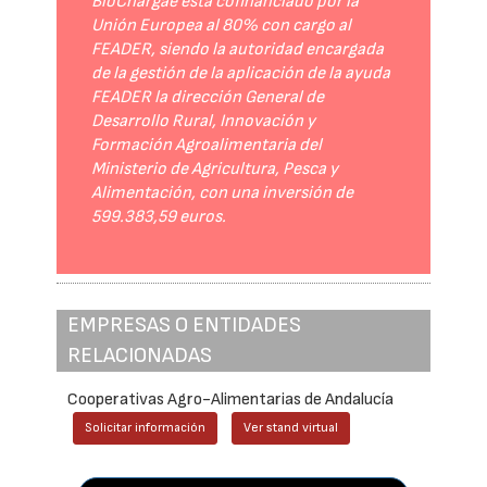
BioChargae está cofinanciado por la
Unión Europea al 80% con cargo al
FEADER, siendo la autoridad encargada
de la gestión de la aplicación de la ayuda
FEADER la dirección General de
Desarrollo Rural, Innovación y
Formación Agroalimentaria del
Ministerio de Agricultura, Pesca y
Alimentación, con una inversión de
599.383,59 euros.
EMPRESAS O ENTIDADES
RELACIONADAS
Cooperativas Agro-Alimentarias de Andalucía
Solicitar información
Ver stand virtual