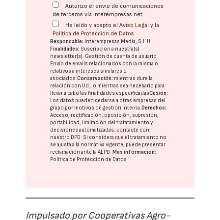
Autorizo el envío de comunicaciones
de terceros vía interempresas.net
He leído y acepto el
Aviso Legal
y la
Política de Protección de Datos
Responsable:
Interempresas Media, S.L.U.
Finalidades:
Suscripción a nuestra(s)
newsletter(s). Gestión de cuenta de usuario.
Envío de emails relacionados con la misma o
relativos a intereses similares o
asociados.
Conservación:
mientras dure la
relación con Ud., o mientras sea necesario para
llevar a cabo las finalidades especificadas
Cesión:
Los datos pueden cederse a otras
empresas del
grupo
por motivos de gestión interna.
Derechos:
Acceso, rectificación, oposición, supresión,
portabilidad, limitación del tratatamiento y
decisiones automatizadas:
contacte con
nuestro DPD
. Si considera que el tratamiento no
se ajusta a la normativa vigente, puede presentar
reclamación ante la
AEPD
.
Más información:
Política de Protección de Datos
Impulsado por Cooperativas Agro-