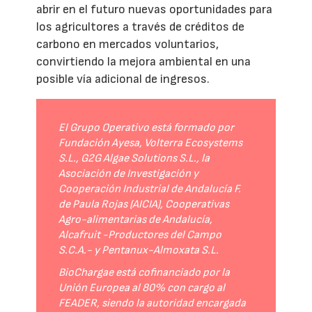
abrir en el futuro nuevas oportunidades para
los agricultores a través de créditos de
carbono en mercados voluntarios,
convirtiendo la mejora ambiental en una
posible vía adicional de ingresos.
El Grupo Operativo está formado por
Fundación Ayesa, Volterra Ecosystems
S.L., G2G Algae Solutions S.L., la
Asociación de Investigación y
Cooperación Industrial de Andalucía F.
de Paula Rojas (AICIA), Cooperativas
Agro-alimentarias de Andalucía,
Alcafruit -Productores del Campo
S.C.A.- y Pentanux-Almoxata S.L.
BioChargae está cofinanciado por la
Unión Europea al 80% con cargo al
FEADER, siendo la autoridad encargada