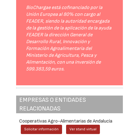
BioChargae está cofinanciado por la
Unión Europea al 80% con cargo al
FEADER, siendo la autoridad encargada
de la gestión de la aplicación de la ayuda
FEADER la dirección General de
Desarrollo Rural, Innovación y
Formación Agroalimentaria del
Ministerio de Agricultura, Pesca y
Alimentación, con una inversión de
599.383,59 euros.
EMPRESAS O ENTIDADES
RELACIONADAS
Cooperativas Agro-Alimentarias de Andalucía
Solicitar información
Ver stand virtual