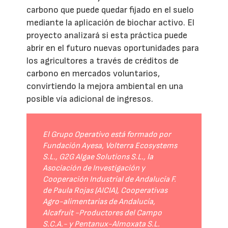
carbono que puede quedar fijado en el suelo
mediante la aplicación de biochar activo. El
proyecto analizará si esta práctica puede
abrir en el futuro nuevas oportunidades para
los agricultores a través de créditos de
carbono en mercados voluntarios,
convirtiendo la mejora ambiental en una
posible vía adicional de ingresos.
El Grupo Operativo está formado por
Fundación Ayesa, Volterra Ecosystems
S.L., G2G Algae Solutions S.L., la
Asociación de Investigación y
Cooperación Industrial de Andalucía F.
de Paula Rojas (AICIA), Cooperativas
Agro-alimentarias de Andalucía,
Alcafruit -Productores del Campo
S.C.A.- y Pentanux-Almoxata S.L.