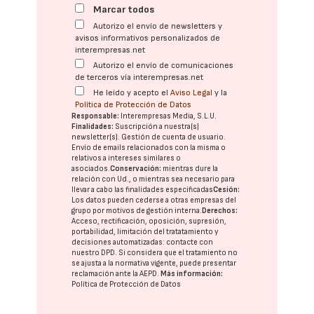
Marcar todos
Autorizo el envío de newsletters y
avisos informativos personalizados de
interempresas.net
Autorizo el envío de comunicaciones
de terceros vía interempresas.net
He leído y acepto el
Aviso Legal
y la
Política de Protección de Datos
Responsable:
Interempresas Media, S.L.U.
Finalidades:
Suscripción a nuestra(s)
newsletter(s). Gestión de cuenta de usuario.
Envío de emails relacionados con la misma o
relativos a intereses similares o
asociados.
Conservación:
mientras dure la
relación con Ud., o mientras sea necesario para
llevar a cabo las finalidades especificadas
Cesión:
Los datos pueden cederse a otras
empresas del
grupo
por motivos de gestión interna.
Derechos:
Acceso, rectificación, oposición, supresión,
portabilidad, limitación del tratatamiento y
decisiones automatizadas:
contacte con
nuestro DPD
. Si considera que el tratamiento no
se ajusta a la normativa vigente, puede presentar
reclamación ante la
AEPD
.
Más información:
Política de Protección de Datos