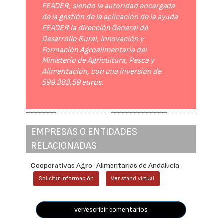
FEADER, siendo la autoridad encargada
de la gestión de la aplicación de la ayuda
FEADER la dirección General de
Desarrollo Rural, Innovación y
Formación Agroalimentaria del
Ministerio de Agricultura, Pesca y
Alimentación, con una inversión de
599.383,59 euros.
EMPRESAS O ENTIDADES
RELACIONADAS
Cooperativas Agro-Alimentarias de Andalucía
Solicitar información
Ver stand virtual
ver/escribir comentarios