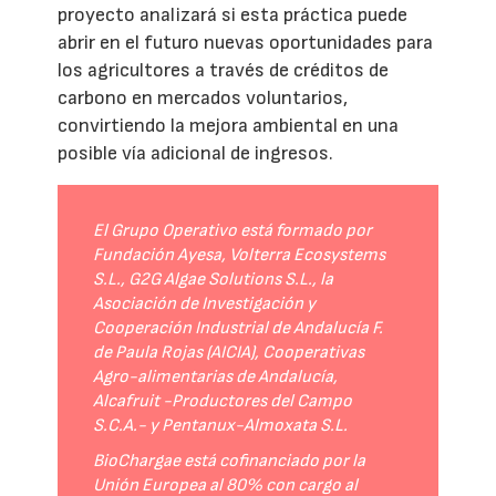
proyecto analizará si esta práctica puede
abrir en el futuro nuevas oportunidades para
los agricultores a través de créditos de
carbono en mercados voluntarios,
convirtiendo la mejora ambiental en una
posible vía adicional de ingresos.
El Grupo Operativo está formado por
Fundación Ayesa, Volterra Ecosystems
S.L., G2G Algae Solutions S.L., la
Asociación de Investigación y
Cooperación Industrial de Andalucía F.
de Paula Rojas (AICIA), Cooperativas
Agro-alimentarias de Andalucía,
Alcafruit -Productores del Campo
S.C.A.- y Pentanux-Almoxata S.L.
BioChargae está cofinanciado por la
Unión Europea al 80% con cargo al