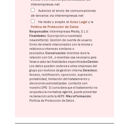
interempresas.net
Autorizo el envío de comunicaciones
de terceros vía interempresas.net
He leído y acepto el
Aviso Legal
y la
Política de Protección de Datos
Responsable:
Interempresas Media, S.L.U.
Finalidades:
Suscripción a nuestra(s)
newsletter(s). Gestión de cuenta de usuario.
Envío de emails relacionados con la misma o
relativos a intereses similares o
asociados.
Conservación:
mientras dure la
relación con Ud., o mientras sea necesario para
llevar a cabo las finalidades especificadas
Cesión:
Los datos pueden cederse a otras
empresas del
grupo
por motivos de gestión interna.
Derechos:
Acceso, rectificación, oposición, supresión,
portabilidad, limitación del tratatamiento y
decisiones automatizadas:
contacte con
nuestro DPD
. Si considera que el tratamiento no
se ajusta a la normativa vigente, puede presentar
reclamación ante la
AEPD
.
Más información:
Política de Protección de Datos