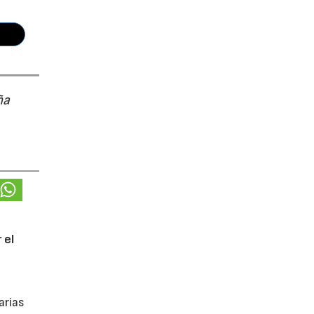
ña
 el
arias