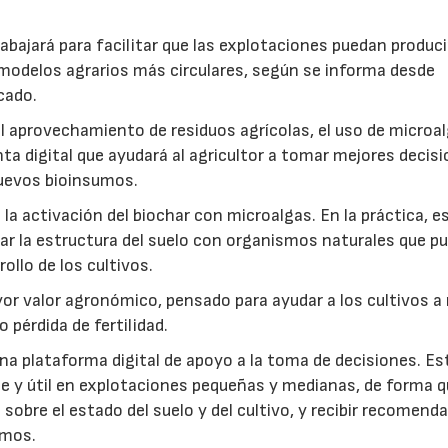
abajará para facilitar que las explotaciones puedan produci
modelos agrarios más circulares, según se informa desde
cado.
: el aprovechamiento de residuos agrícolas, el uso de microa
ta digital que ayudará al agricultor a tomar mejores decis
 nuevos bioinsumos.
a activación del biochar con microalgas. En la práctica, e
rar la estructura del suelo con organismos naturales que p
rollo de los cultivos.
r valor agronómico, pensado para ayudar a los cultivos a r
 pérdida de fertilidad.
a plataforma digital de apoyo a la toma de decisiones. Es
e y útil en explotaciones pequeñas y medianas, de forma q
sobre el estado del suelo y del cultivo, y recibir recomend
umos.