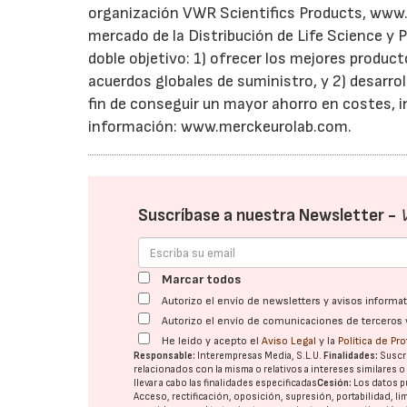
organización VWR Scientifics Products, www.vw
mercado de la Distribución de Life Science y 
doble objetivo: 1) ofrecer los mejores produc
acuerdos globales de suministro, y 2) desarro
fin de conseguir un mayor ahorro en costes,
información: www.merckeurolab.com.
Suscríbase a nuestra Newsletter -
Marcar todos
Autorizo el envío de newsletters y avisos inform
Autorizo el envío de comunicaciones de terceros 
He leído y acepto el
Aviso Legal
y la
Política de Pr
Responsable:
Interempresas Media, S.L.U.
Finalidades:
Suscri
relacionados con la misma o relativos a intereses similares 
llevar a cabo las finalidades especificadas
Cesión:
Los datos p
Acceso, rectificación, oposición, supresión, portabilidad, l