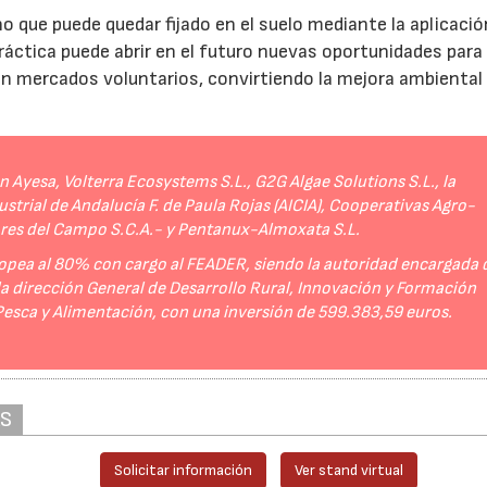
no que puede quedar fijado en el suelo mediante la aplicació
práctica puede abrir en el futuro nuevas oportunidades para
 en mercados voluntarios, convirtiendo la mejora ambiental
Ayesa, Volterra Ecosystems S.L., G2G Algae Solutions S.L., la
strial de Andalucía F. de Paula Rojas (AICIA), Cooperativas Agro-
ores del Campo S.C.A.- y Pentanux-Almoxata S.L.
opea al 80% con cargo al FEADER, siendo la autoridad encargada 
 la dirección General de Desarrollo Rural, Innovación y Formación
 Pesca y Alimentación, con una inversión de 599.383,59 euros.
AS
Solicitar información
Ver stand virtual