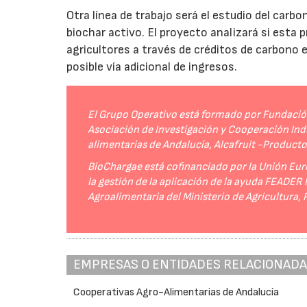
Otra línea de trabajo será el estudio del carbo
biochar activo. El proyecto analizará si esta 
agricultores a través de créditos de carbono
posible vía adicional de ingresos.
El Grupo Operativo está formado por Fundación 
Asociación de Investigación y Cooperación Indu
alimentarias de Andalucía, Alcafruit -Product
BioChargae está cofinanciado por la Unión Eur
la gestión de la aplicación de la ayuda FEADER
Agroalimentaria del Ministerio de Agricultura,
EMPRESAS O ENTIDADES RELACIONAD
Cooperativas Agro-Alimentarias de Andalucía