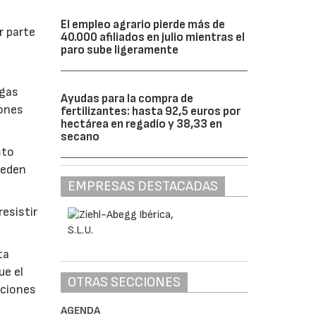
El empleo agrario pierde más de
r parte
40.000 afiliados en julio mientras el
paro sube ligeramente
lgas
Ayudas para la compra de
iones
fertilizantes: hasta 92,5 euros por
hectárea en regadío y 38,33 en
secano
sto
ueden
EMPRESAS DESTACADAS
esistir
ta
ue el
OTRAS SECCIONES
aciones
AGENDA