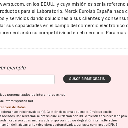
rsp.com, en los EE.UU., y cuya misión es ser la referencia
Productos para el Laboratorio. Merck Eurolab España nace 
tos y servicios dando soluciones a sus clientes y consens
llar sus capacidades en el campo del comercio electrónico 
 incrementando su competitividad en el mercado. Para más
Ver ejemplo
SUSCRIBIRME GRATIS
ativos personalizados de interempresas.net
vía interempresas.net
otección de Datos
pción a nuestra(s) newsletter(s). Gestión de cuenta de usuario. Envío de emails
o asociados.
Conservación:
mientras dure la relación con Ud., o mientras sea necesario para
ueden cederse a otras
empresas del grupo
por motivos de gestión interna.
Derechos:
imitación del tratatamiento y decisiones automatizadas:
contacte con nuestro DPD
. Si