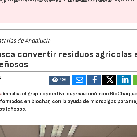
nte, puede presentar reclamación ante la
AEPD
.
Más información:
Política de Protección de
tarias de Andalucía
sca convertir residuos agrícolas 
leñosos
6
406
a
impulsa el grupo operativo supraautonómico BioChargae
ormados en biochar, con la ayuda de microalgas para mej
vos leñosos.