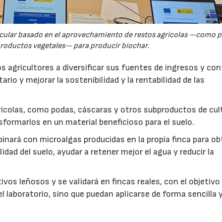
rcular basado en el aprovechamiento de restos agrícolas —como p
productos vegetales— para producir biochar.
s agricultores a diversificar sus fuentes de ingresos y cont
rio y mejorar la sostenibilidad y la rentabilidad de las
ícolas, como podas, cáscaras y otros subproductos de cul
formarlos en un material beneficioso para el suelo.
inará con microalgas producidas en la propia finca para o
idad del suelo, ayudar a retener mejor el agua y reducir la
vos leñosos y se validará en fincas reales, con el objetivo
l laboratorio, sino que puedan aplicarse de forma sencilla y