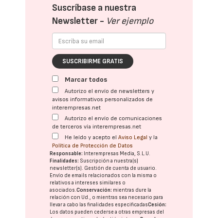
Suscríbase a nuestra
Newsletter -
Ver ejemplo
SUSCRIBIRME GRATIS
Marcar todos
Autorizo el envío de newsletters y
avisos informativos personalizados de
interempresas.net
Autorizo el envío de comunicaciones
de terceros vía interempresas.net
He leído y acepto el
Aviso Legal
y la
Política de Protección de Datos
Responsable:
Interempresas Media, S.L.U.
Finalidades:
Suscripción a nuestra(s)
newsletter(s). Gestión de cuenta de usuario.
Envío de emails relacionados con la misma o
relativos a intereses similares o
asociados.
Conservación:
mientras dure la
relación con Ud., o mientras sea necesario para
llevar a cabo las finalidades especificadas
Cesión:
Los datos pueden cederse a otras
empresas del