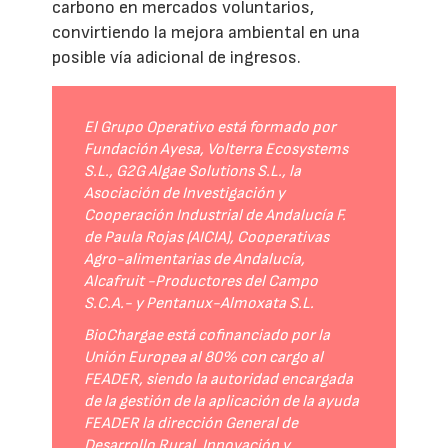
carbono en mercados voluntarios,
convirtiendo la mejora ambiental en una
posible vía adicional de ingresos.
El Grupo Operativo está formado por
Fundación Ayesa, Volterra Ecosystems
S.L., G2G Algae Solutions S.L., la
Asociación de Investigación y
Cooperación Industrial de Andalucía F.
de Paula Rojas (AICIA), Cooperativas
Agro-alimentarias de Andalucía,
Alcafruit -Productores del Campo
S.C.A.- y Pentanux-Almoxata S.L.
BioChargae está cofinanciado por la
Unión Europea al 80% con cargo al
FEADER, siendo la autoridad encargada
de la gestión de la aplicación de la ayuda
FEADER la dirección General de
Desarrollo Rural, Innovación y