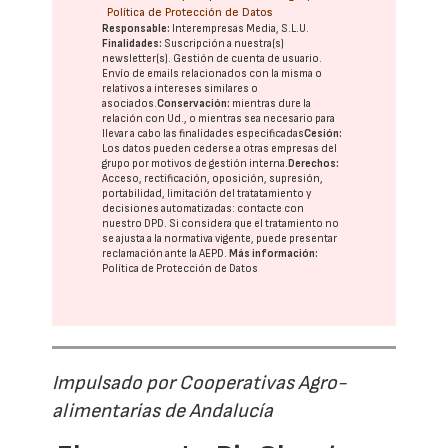
Política de Protección de Datos
Responsable:
Interempresas Media, S.L.U.
Finalidades:
Suscripción a nuestra(s)
newsletter(s). Gestión de cuenta de usuario.
Envío de emails relacionados con la misma o
relativos a intereses similares o
asociados.
Conservación:
mientras dure la
relación con Ud., o mientras sea necesario para
llevar a cabo las finalidades especificadas
Cesión:
Los datos pueden cederse a otras
empresas del
grupo
por motivos de gestión interna.
Derechos:
Acceso, rectificación, oposición, supresión,
portabilidad, limitación del tratatamiento y
decisiones automatizadas:
contacte con
nuestro DPD
. Si considera que el tratamiento no
se ajusta a la normativa vigente, puede presentar
reclamación ante la
AEPD
.
Más información:
Política de Protección de Datos
Impulsado por Cooperativas Agro-
alimentarias de Andalucía