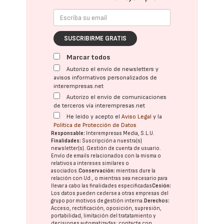
SUSCRIBIRME GRATIS
Marcar todos
Autorizo el envío de newsletters y
avisos informativos personalizados de
interempresas.net
Autorizo el envío de comunicaciones
de terceros vía interempresas.net
He leído y acepto el
Aviso Legal
y la
Política de Protección de Datos
Responsable:
Interempresas Media, S.L.U.
Finalidades:
Suscripción a nuestra(s)
newsletter(s). Gestión de cuenta de usuario.
Envío de emails relacionados con la misma o
relativos a intereses similares o
asociados.
Conservación:
mientras dure la
relación con Ud., o mientras sea necesario para
llevar a cabo las finalidades especificadas
Cesión:
Los datos pueden cederse a otras
empresas del
grupo
por motivos de gestión interna.
Derechos:
Acceso, rectificación, oposición, supresión,
portabilidad, limitación del tratatamiento y
decisiones automatizadas:
contacte con