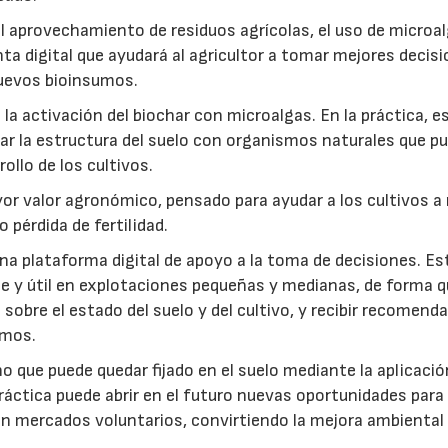
: el aprovechamiento de residuos agrícolas, el uso de microa
ta digital que ayudará al agricultor a tomar mejores decis
 nuevos bioinsumos.
a activación del biochar con microalgas. En la práctica, e
rar la estructura del suelo con organismos naturales que p
rollo de los cultivos.
r valor agronómico, pensado para ayudar a los cultivos a r
 pérdida de fertilidad.
a plataforma digital de apoyo a la toma de decisiones. Es
e y útil en explotaciones pequeñas y medianas, de forma q
sobre el estado del suelo y del cultivo, y recibir recomend
umos.
no que puede quedar fijado en el suelo mediante la aplicació
práctica puede abrir en el futuro nuevas oportunidades para
 en mercados voluntarios, convirtiendo la mejora ambiental