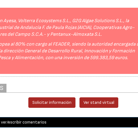
Ayesa, Volterra Ecosystems S.L., G2G Algae Solutions S.L., la
strial de Andalucía F. de Paula Rojas (AICIA), Cooperativas Agro-
ores del Campo S.C.A.- y Pentanux-Almoxata S.L.
opea al 80% con cargo al FEADER, siendo la autoridad encargada 
 la dirección General de Desarrollo Rural, Innovación y Formación
 Pesca y Alimentación, con una inversión de 599.383,59 euros.
AS
Solicitar información
Ver stand virtual
ver/escribir comentarios