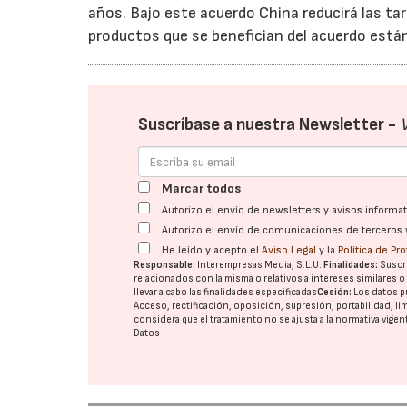
años. Bajo este acuerdo China reducirá las tar
productos que se benefician del acuerdo están 
Suscríbase a nuestra Newsletter -
Marcar todos
Autorizo el envío de newsletters y avisos inform
Autorizo el envío de comunicaciones de terceros 
He leído y acepto el
Aviso Legal
y la
Política de Pr
Responsable:
Interempresas Media, S.L.U.
Finalidades:
Suscri
relacionados con la misma o relativos a intereses similares 
llevar a cabo las finalidades especificadas
Cesión:
Los datos p
Acceso, rectificación, oposición, supresión, portabilidad, l
considera que el tratamiento no se ajusta a la normativa vige
Datos