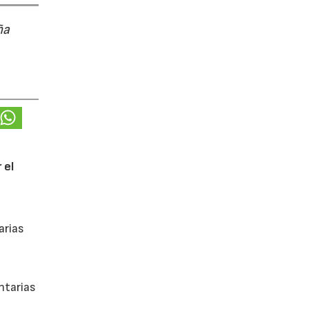
ña
 el
arias
ntarias