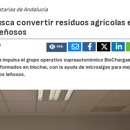
tarias de Andalucía
sca convertir residuos agrícolas 
leñosos
6
998
a
impulsa el grupo operativo supraautonómico BioChargae
ormados en biochar, con la ayuda de microalgas para mej
vos leñosos.