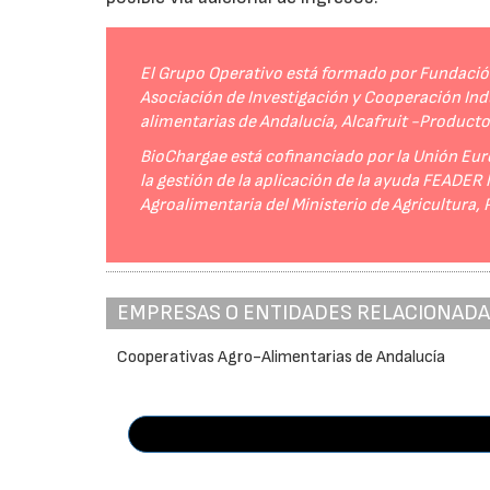
El Grupo Operativo está formado por Fundación 
Asociación de Investigación y Cooperación Indu
alimentarias de Andalucía, Alcafruit -Product
BioChargae está cofinanciado por la Unión Eur
la gestión de la aplicación de la ayuda FEADER
Agroalimentaria del Ministerio de Agricultura,
EMPRESAS O ENTIDADES RELACIONAD
Cooperativas Agro-Alimentarias de Andalucía