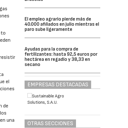
lgas
iones
El empleo agrario pierde más de
40.000 afiliados en julio mientras el
paro sube ligeramente
sto
ueden
Ayudas para la compra de
fertilizantes: hasta 92,5 euros por
esistir
hectárea en regadío y 38,33 en
secano
ta
ue el
EMPRESAS DESTACADAS
aciones
n de
 los
 en una
OTRAS SECCIONES