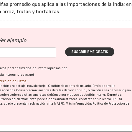
ifas promedio que aplica a las importaciones de la India; en
arroz, frutas y hortalizas.
Ver ejemplo
SUSCRIBIRME GRATIS
ativos personalizados de interempresas.net
vía interempresas.net
otección de Datos
pción a nuestra(s) newsletter(s). Gestión de cuenta de usuario. Envío de emails
o asociados.
Conservación:
mientras dure la relación con Ud., o mientras sea necesario para
ueden cederse a otras
empresas del grupo
por motivos de gestión interna.
Derechos:
imitación del tratatamiento y decisiones automatizadas:
contacte con nuestro DPD
. Si
nte, puede presentar reclamación ante la
AEPD
.
Más información:
Política de Protección de