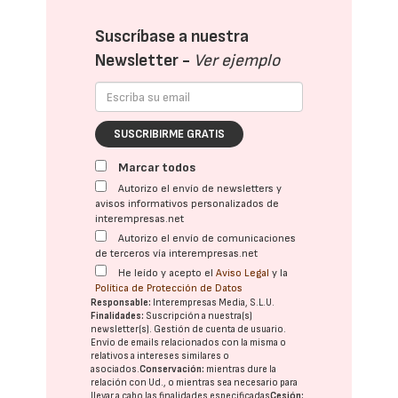
Suscríbase a nuestra
Newsletter -
Ver ejemplo
SUSCRIBIRME GRATIS
Marcar todos
Autorizo el envío de newsletters y
avisos informativos personalizados de
interempresas.net
Autorizo el envío de comunicaciones
de terceros vía interempresas.net
He leído y acepto el
Aviso Legal
y la
Política de Protección de Datos
Responsable:
Interempresas Media, S.L.U.
Finalidades:
Suscripción a nuestra(s)
newsletter(s). Gestión de cuenta de usuario.
Envío de emails relacionados con la misma o
relativos a intereses similares o
asociados.
Conservación:
mientras dure la
relación con Ud., o mientras sea necesario para
llevar a cabo las finalidades especificadas
Cesión: