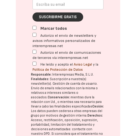
SUSCRIBIRME GRATIS
Marcar todos
Autorizo el envío de newsletters y
avisos informativos personalizados de
interempresas.net
Autorizo el envío de comunicaciones
de terceros vía interempresas.net
He leído y acepto el
Aviso Legal
y la
Política de Protección de Datos
Responsable:
Interempresas Media, S.L.U.
Finalidades:
Suscripción a nuestra(s)
newsletter(s). Gestión de cuenta de usuario.
Envío de emails relacionados con la misma o
relativos a intereses similares o
asociados.
Conservación:
mientras dure la
relación con Ud., o mientras sea necesario para
llevar a cabo las finalidades especificadas
Cesión:
Los datos pueden cederse a otras
empresas del
grupo
por motivos de gestión interna.
Derechos:
Acceso, rectificación, oposición, supresión,
portabilidad, limitación del tratatamiento y
decisiones automatizadas:
contacte con
nuestro DPD
. Si considera que el tratamiento no