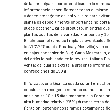
de las principales características de la mimos
inflorescencia deben florecer todas al mismo
y deben protegerse del sol y el aire para evit
planta es especialmente importante no cortar
puede obtener 1 kg de producto, mientras que 
plantas adultas de la variedad Floribunda y 15 
En almacén el ramo se limpia de eventuales f
los\1CV\2Gaulois. Rustica y Maravilla) y se c
en cajas conteniendo 3 kg. Carlo Mascarello, 
del artículo publicado en la revista italiana Flo
venta', del cual se extrae la presente inform
confecciones de 150 g.
El forzado, una técnica usada durante muchos añ
consiste en recoger la mimosa cuando los pim
anticipo de 10 a 15 días respecto a la floraci
alta humedad relativa (95%) durante cerca de
floración, obteniéndose ramos totalmente flo