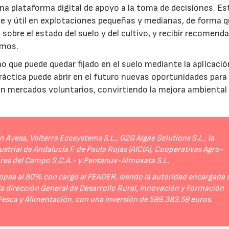
a plataforma digital de apoyo a la toma de decisiones. Es
e y útil en explotaciones pequeñas y medianas, de forma q
sobre el estado del suelo y del cultivo, y recibir recomend
umos.
no que puede quedar fijado en el suelo mediante la aplicació
práctica puede abrir en el futuro nuevas oportunidades para
 en mercados voluntarios, convirtiendo la mejora ambiental
Ayesa, Volterra Ecosystems S.L., G2G Algae Solutions S.L., la
strial de Andalucía F. de Paula Rojas (AICIA), Cooperativas Agro-
ores del Campo S.C.A.- y Pentanux-Almoxata S.L.
opea al 80% con cargo al FEADER, siendo la autoridad encargada 
 la dirección General de Desarrollo Rural, Innovación y Formación
 Pesca y Alimentación, con una inversión de 599.383,59 euros.