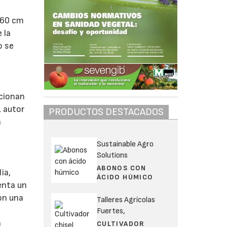
a 60 cm
 la
o se
icionan
, autor
PRODUCTOS DESTACADOS
a
Sustainable Agro
Solutions
ABONOS CON
ia,
ÁCIDO HÚMICO
enta un
con una
Talleres Agrícolas
Fuertes,
a
CULTIVADOR