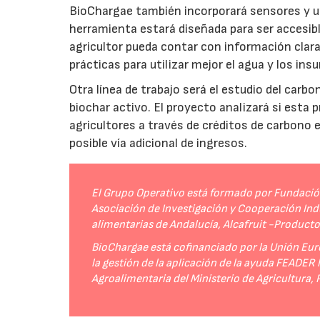
BioChargae también incorporará sensores y un
herramienta estará diseñada para ser accesibl
agricultor pueda contar con información clara 
prácticas para utilizar mejor el agua y los ins
Otra línea de trabajo será el estudio del carbo
biochar activo. El proyecto analizará si esta 
agricultores a través de créditos de carbono
posible vía adicional de ingresos.
El Grupo Operativo está formado por Fundación 
Asociación de Investigación y Cooperación Indu
alimentarias de Andalucía, Alcafruit -Product
BioChargae está cofinanciado por la Unión Eur
la gestión de la aplicación de la ayuda FEADER
Agroalimentaria del Ministerio de Agricultura,