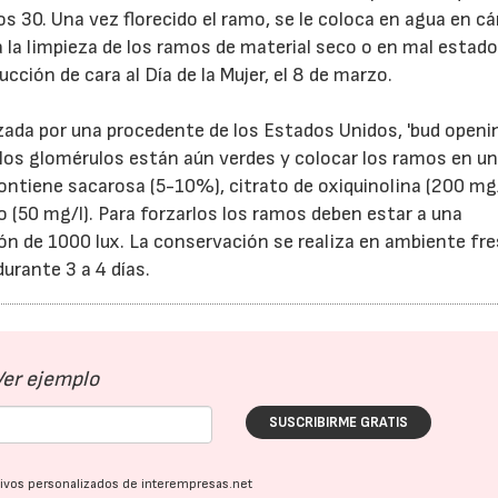
s 30. Una vez florecido el ramo, se le coloca en agua en c
a la limpieza de los ramos de material seco o en mal estado.
ucción de cara al Día de la Mujer, el 8 de marzo.
zada por una procedente de los Estados Unidos, 'bud openin
 los glomérulos están aún verdes y colocar los ramos en u
ontiene sacarosa (5-10%), citrato de oxiquinolina (200 mg/
io (50 mg/l). Para forzarlos los ramos deben estar a una
ón de 1000 lux. La conservación se realiza en ambiente fr
urante 3 a 4 días.
Ver ejemplo
SUSCRIBIRME GRATIS
ativos personalizados de interempresas.net