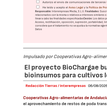
Autorizo el envío de comunicaciones de terceros 
He leído y acepto el
Aviso Legal
y la
Política de Pr
Responsable:
Interempresas Media, S.L.U.
Finalidades:
Suscri
relacionados con la misma o relativos a intereses similares 
llevar a cabo las finalidades especificadas
Cesión:
Los datos p
Acceso, rectificación, oposición, supresión, portabilidad, l
considera que el tratamiento no se ajusta a la normativa vige
Datos
Impulsado por Cooperativas Agro-alimen
El proyecto BioChargae bu
bioinsumos para cultivos 
Redacción Tierras / Interempresas
06/08/202
Cooperativas Agro-alimentarias de Andalucí
el aprovechamiento de restos de poda transf