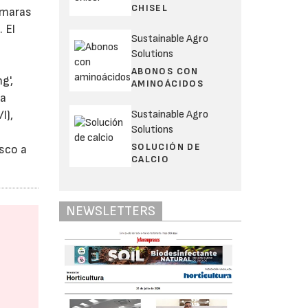
CHISEL
ámaras
 El
Sustainable Agro
Solutions
ABONOS CON
g',
AMINOÁCIDOS
na
Sustainable Agro
l),
Solutions
SOLUCIÓN DE
esco a
CALCIO
NEWSLETTERS