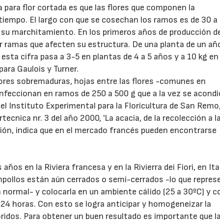
a para flor cortada es que las flores que componen la
 tiempo. El largo con que se cosechan los ramos es de 30 
ar su marchitamiento. En los primeros años de producción de
 ramas que afecten su estructura. De una planta de un añ
esta cifra pasa a 3-5 en plantas de 4 a 5 años y a 10 kg en
para Gaulois y Turner.
lores sobremaduras, hojas entre las flores -comunes en
onfeccionan en ramos de 250 a 500 g que a la vez se acond
del Instituto Experimental para la Floricultura de San Remo
rtecnica nr. 3 del año 2000, 'La acacia, de la recolección a l
ación, indica que en el mercado francés pueden encontrarse
os en la Riviera francesa y en la Rivierra dei Fiori, en Ital
pollos están aún cerrados o semi-cerrados -lo que repres
ón normal- y colocarla en un ambiente cálido (25 a 30ºC) y 
 24 horas. Con esto se logra anticipar y homogeneizar la
ridos. Para obtener un buen resultado es importante que l