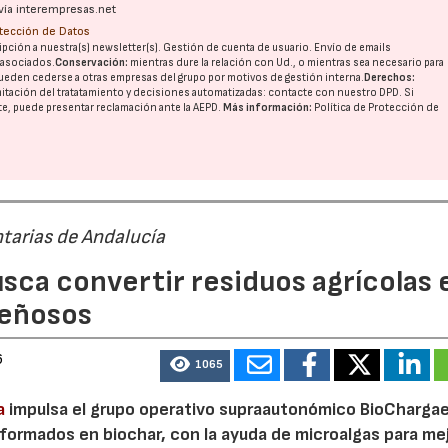
vía interempresas.net
otección de Datos
pción a nuestra(s) newsletter(s). Gestión de cuenta de usuario. Envío de emails
o asociados.
Conservación:
mientras dure la relación con Ud., o mientras sea necesario para
ueden cederse a otras
empresas del grupo
por motivos de gestión interna.
Derechos:
imitación del tratatamiento y decisiones automatizadas:
contacte con nuestro DPD
. Si
nte, puede presentar reclamación ante la
AEPD
.
Más información:
Política de Protección de
tarias de Andalucía
sca convertir residuos agrícolas 
23/07/2026
30/07/2026
leñosos
6
1065
a
impulsa el grupo operativo supraautonómico BioChargae
ormados en biochar, con la ayuda de microalgas para mej