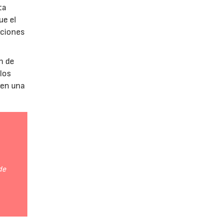
ta
ue el
aciones
n de
 los
 en una
de