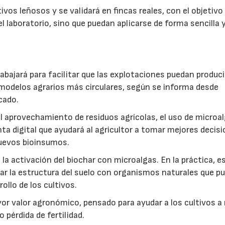
vos leñosos y se validará en fincas reales, con el objetivo
l laboratorio, sino que puedan aplicarse de forma sencilla y
abajará para facilitar que las explotaciones puedan produci
modelos agrarios más circulares, según se informa desde
cado.
: el aprovechamiento de residuos agrícolas, el uso de microa
ta digital que ayudará al agricultor a tomar mejores decis
 nuevos bioinsumos.
a activación del biochar con microalgas. En la práctica, e
rar la estructura del suelo con organismos naturales que p
rollo de los cultivos.
r valor agronómico, pensado para ayudar a los cultivos a r
 pérdida de fertilidad.