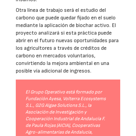
Otra línea de trabajo será el estudio del
carbono que puede quedar fijado en el suelo
mediante la aplicación de biochar activo. El
proyecto analizará si esta práctica puede
abrir en el futuro nuevas oportunidades para
los agricultores a través de créditos de
carbono en mercados voluntarios,
convirtiendo la mejora ambiental en una
posible vía adicional de ingresos.
El Grupo Operativo está formado por
Fundación Ayesa, Volterra Ecosystems
S.L., G2G Algae Solutions S.L., la
Asociación de Investigación y
Cooperación Industrial de Andalucía F.
de Paula Rojas (AICIA), Cooperativas
Agro-alimentarias de Andalucía,