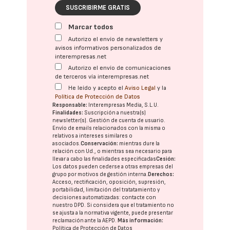
SUSCRIBIRME GRATIS
Marcar todos
Autorizo el envío de newsletters y
avisos informativos personalizados de
interempresas.net
Autorizo el envío de comunicaciones
de terceros vía interempresas.net
He leído y acepto el
Aviso Legal
y la
Política de Protección de Datos
Responsable:
Interempresas Media, S.L.U.
Finalidades:
Suscripción a nuestra(s)
newsletter(s). Gestión de cuenta de usuario.
Envío de emails relacionados con la misma o
relativos a intereses similares o
asociados.
Conservación:
mientras dure la
relación con Ud., o mientras sea necesario para
llevar a cabo las finalidades especificadas
Cesión:
Los datos pueden cederse a otras
empresas del
grupo
por motivos de gestión interna.
Derechos:
Acceso, rectificación, oposición, supresión,
portabilidad, limitación del tratatamiento y
decisiones automatizadas:
contacte con
nuestro DPD
. Si considera que el tratamiento no
se ajusta a la normativa vigente, puede presentar
reclamación ante la
AEPD
.
Más información:
Política de Protección de Datos