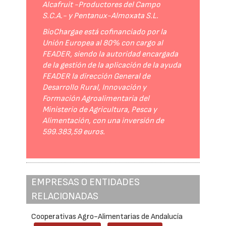
Alcafruit -Productores del Campo
S.C.A.- y Pentanux-Almoxata S.L.
BioChargae está cofinanciado por la
Unión Europea al 80% con cargo al
FEADER, siendo la autoridad encargada
de la gestión de la aplicación de la ayuda
FEADER la dirección General de
Desarrollo Rural, Innovación y
Formación Agroalimentaria del
Ministerio de Agricultura, Pesca y
Alimentación, con una inversión de
599.383,59 euros.
EMPRESAS O ENTIDADES
RELACIONADAS
Cooperativas Agro-Alimentarias de Andalucía