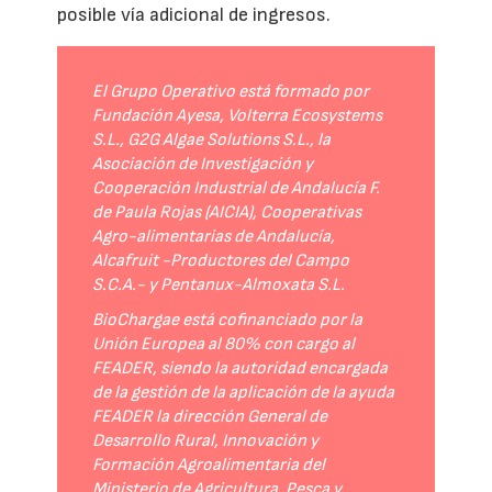
posible vía adicional de ingresos.
El Grupo Operativo está formado por
Fundación Ayesa, Volterra Ecosystems
S.L., G2G Algae Solutions S.L., la
Asociación de Investigación y
Cooperación Industrial de Andalucía F.
de Paula Rojas (AICIA), Cooperativas
Agro-alimentarias de Andalucía,
Alcafruit -Productores del Campo
S.C.A.- y Pentanux-Almoxata S.L.
BioChargae está cofinanciado por la
Unión Europea al 80% con cargo al
FEADER, siendo la autoridad encargada
de la gestión de la aplicación de la ayuda
FEADER la dirección General de
Desarrollo Rural, Innovación y
Formación Agroalimentaria del
Ministerio de Agricultura, Pesca y