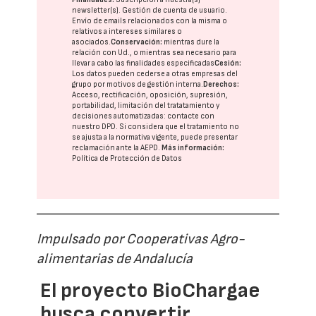
newsletter(s). Gestión de cuenta de usuario.
Envío de emails relacionados con la misma o
relativos a intereses similares o
asociados.
Conservación:
mientras dure la
relación con Ud., o mientras sea necesario para
llevar a cabo las finalidades especificadas
Cesión:
Los datos pueden cederse a otras
empresas del
grupo
por motivos de gestión interna.
Derechos:
Acceso, rectificación, oposición, supresión,
portabilidad, limitación del tratatamiento y
decisiones automatizadas:
contacte con
nuestro DPD
. Si considera que el tratamiento no
se ajusta a la normativa vigente, puede presentar
reclamación ante la
AEPD
.
Más información:
Política de Protección de Datos
Impulsado por Cooperativas Agro-
alimentarias de Andalucía
El proyecto BioChargae
busca convertir