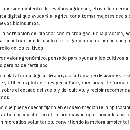
: el aprovechamiento de residuos agrícolas, el uso de microa
ta digital que ayudará al agricultor a tomar mejores decis
 nuevos bioinsumos.
a activación del biochar con microalgas. En la práctica, e
rar la estructura del suelo con organismos naturales que p
rollo de los cultivos.
r valor agronómico, pensado para ayudar a los cultivos a r
 pérdida de fertilidad.
a plataforma digital de apoyo a la toma de decisiones. Es
e y útil en explotaciones pequeñas y medianas, de forma q
sobre el estado del suelo y del cultivo, y recibir recomend
umos.
no que puede quedar fijado en el suelo mediante la aplicació
práctica puede abrir en el futuro nuevas oportunidades para
 en mercados voluntarios, convirtiendo la mejora ambiental