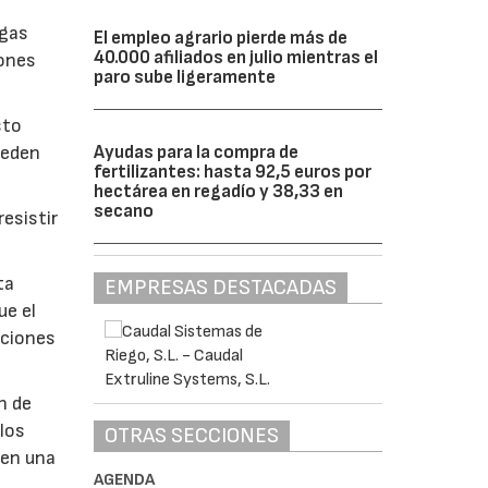
lgas
El empleo agrario pierde más de
40.000 afiliados en julio mientras el
iones
paro sube ligeramente
sto
Ayudas para la compra de
ueden
fertilizantes: hasta 92,5 euros por
hectárea en regadío y 38,33 en
secano
esistir
ta
EMPRESAS DESTACADAS
ue el
aciones
n de
 los
OTRAS SECCIONES
 en una
AGENDA