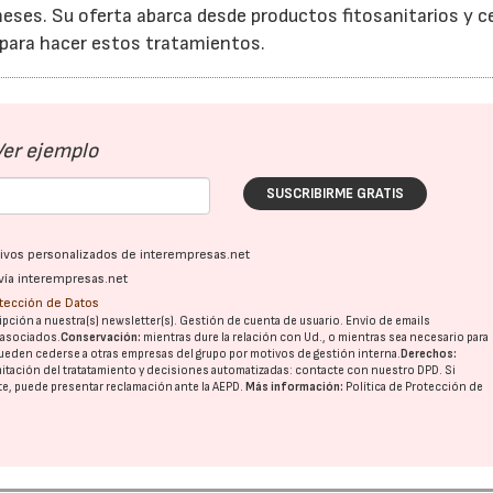
ses. Su oferta abarca desde productos fitosanitarios y c
 para hacer estos tratamientos.
Ver ejemplo
SUSCRIBIRME GRATIS
ativos personalizados de interempresas.net
vía interempresas.net
otección de Datos
pción a nuestra(s) newsletter(s). Gestión de cuenta de usuario. Envío de emails
o asociados.
Conservación:
mientras dure la relación con Ud., o mientras sea necesario para
ueden cederse a otras
empresas del grupo
por motivos de gestión interna.
Derechos:
imitación del tratatamiento y decisiones automatizadas:
contacte con nuestro DPD
. Si
nte, puede presentar reclamación ante la
AEPD
.
Más información:
Política de Protección de