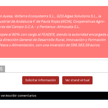
Ayesa, Volterra Ecosystems S.L., G2G Algae Solutions S.L., la
strial de Andalucía F. de Paula Rojas (AICIA), Cooperativas Agro-
ores del Campo S.C.A.- y Pentanux-Almoxata S.L.
opea al 80% con cargo al FEADER, siendo la autoridad encargada 
 la dirección General de Desarrollo Rural, Innovación y Formación
 Pesca y Alimentación, con una inversión de 599.383,59 euros.
AS
Solicitar información
Ver stand virtual
ver/escribir comentarios