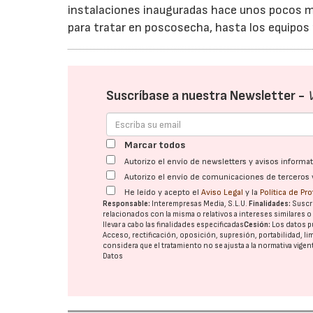
instalaciones inauguradas hace unos pocos me
para tratar en poscosecha, hasta los equipos
Suscríbase a nuestra Newsletter -
Marcar todos
Autorizo el envío de newsletters y avisos inform
Autorizo el envío de comunicaciones de terceros 
He leído y acepto el
Aviso Legal
y la
Política de Pr
Responsable:
Interempresas Media, S.L.U.
Finalidades:
Suscri
relacionados con la misma o relativos a intereses similares 
llevar a cabo las finalidades especificadas
Cesión:
Los datos p
Acceso, rectificación, oposición, supresión, portabilidad, l
considera que el tratamiento no se ajusta a la normativa vige
Datos