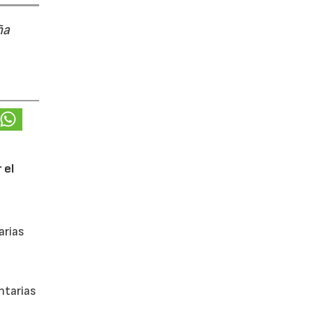
ña
 el
arias
ntarias