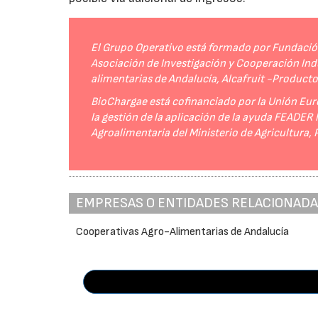
El Grupo Operativo está formado por Fundación 
Asociación de Investigación y Cooperación Indu
alimentarias de Andalucía, Alcafruit -Product
BioChargae está cofinanciado por la Unión Eur
la gestión de la aplicación de la ayuda FEADER
Agroalimentaria del Ministerio de Agricultura,
EMPRESAS O ENTIDADES RELACIONAD
Cooperativas Agro-Alimentarias de Andalucía