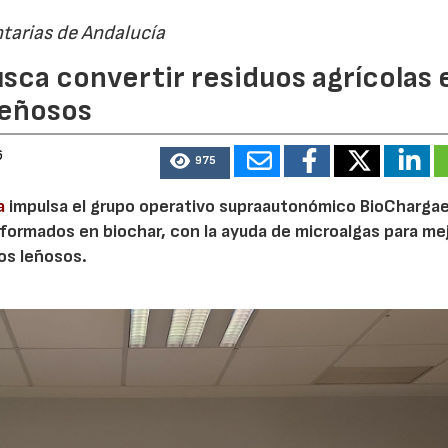
tarias de Andalucía
sca convertir residuos agrícolas 
leñosos
6
975
a
impulsa el grupo operativo supraautonómico BioChargae
ormados en biochar, con la ayuda de microalgas para mej
vos leñosos.