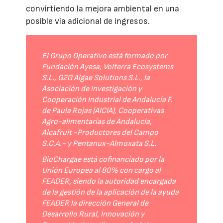
convirtiendo la mejora ambiental en una
posible vía adicional de ingresos.
El Grupo Operativo está formado por
Fundación Ayesa, Volterra Ecosystems
S.L., G2G Algae Solutions S.L., la
Asociación de Investigación y
Cooperación Industrial de Andalucía F.
de Paula Rojas (AICIA), Cooperativas
Agro-alimentarias de Andalucía,
Alcafruit -Productores del Campo
S.C.A.- y Pentanux-Almoxata S.L.
BioChargae está cofinanciado por la
Unión Europea al 80% con cargo al
FEADER, siendo la autoridad encargada
de la gestión de la aplicación de la ayuda
FEADER la dirección General de
Desarrollo Rural, Innovación y