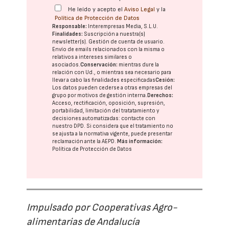
He leído y acepto el
Aviso Legal
y la
Política de Protección de Datos
Responsable:
Interempresas Media, S.L.U.
Finalidades:
Suscripción a nuestra(s)
newsletter(s). Gestión de cuenta de usuario.
Envío de emails relacionados con la misma o
relativos a intereses similares o
asociados.
Conservación:
mientras dure la
relación con Ud., o mientras sea necesario para
llevar a cabo las finalidades especificadas
Cesión:
Los datos pueden cederse a otras
empresas del
grupo
por motivos de gestión interna.
Derechos:
Acceso, rectificación, oposición, supresión,
portabilidad, limitación del tratatamiento y
decisiones automatizadas:
contacte con
nuestro DPD
. Si considera que el tratamiento no
se ajusta a la normativa vigente, puede presentar
reclamación ante la
AEPD
.
Más información:
Política de Protección de Datos
Impulsado por Cooperativas Agro-
alimentarias de Andalucía