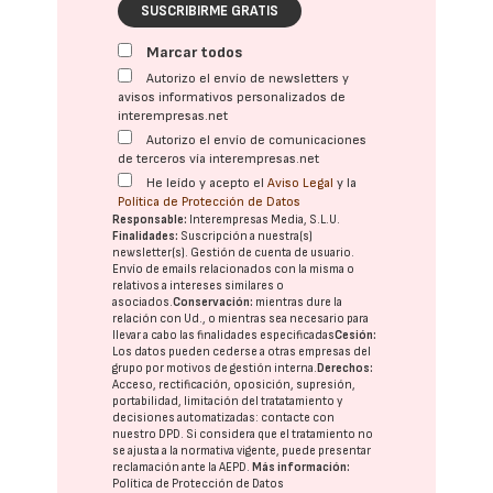
SUSCRIBIRME GRATIS
Marcar todos
Autorizo el envío de newsletters y
avisos informativos personalizados de
interempresas.net
Autorizo el envío de comunicaciones
de terceros vía interempresas.net
He leído y acepto el
Aviso Legal
y la
Política de Protección de Datos
Responsable:
Interempresas Media, S.L.U.
Finalidades:
Suscripción a nuestra(s)
newsletter(s). Gestión de cuenta de usuario.
Envío de emails relacionados con la misma o
relativos a intereses similares o
asociados.
Conservación:
mientras dure la
relación con Ud., o mientras sea necesario para
llevar a cabo las finalidades especificadas
Cesión:
Los datos pueden cederse a otras
empresas del
grupo
por motivos de gestión interna.
Derechos:
Acceso, rectificación, oposición, supresión,
portabilidad, limitación del tratatamiento y
decisiones automatizadas:
contacte con
nuestro DPD
. Si considera que el tratamiento no
se ajusta a la normativa vigente, puede presentar
reclamación ante la
AEPD
.
Más información:
Política de Protección de Datos