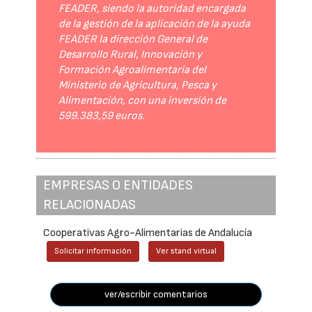
FEADER, siendo la autoridad encargada
de la gestión de la aplicación de la ayuda
FEADER la dirección General de
Desarrollo Rural, Innovación y
Formación Agroalimentaria del
Ministerio de Agricultura, Pesca y
Alimentación, con una inversión de
599.383,59 euros.
EMPRESAS O ENTIDADES
RELACIONADAS
Cooperativas Agro-Alimentarias de Andalucía
Solicitar información
Ver stand virtual
ver/escribir comentarios