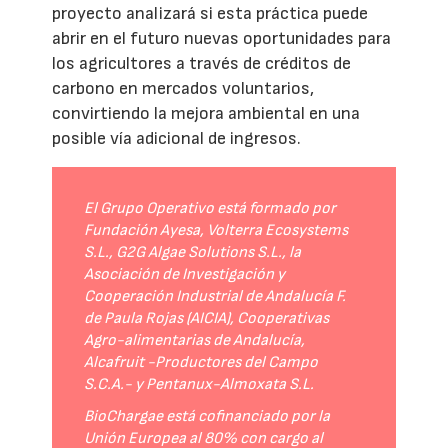
proyecto analizará si esta práctica puede
abrir en el futuro nuevas oportunidades para
los agricultores a través de créditos de
carbono en mercados voluntarios,
convirtiendo la mejora ambiental en una
posible vía adicional de ingresos.
El Grupo Operativo está formado por
Fundación Ayesa, Volterra Ecosystems
S.L., G2G Algae Solutions S.L., la
Asociación de Investigación y
Cooperación Industrial de Andalucía F.
de Paula Rojas (AICIA), Cooperativas
Agro-alimentarias de Andalucía,
Alcafruit -Productores del Campo
S.C.A.- y Pentanux-Almoxata S.L.
BioChargae está cofinanciado por la
Unión Europea al 80% con cargo al