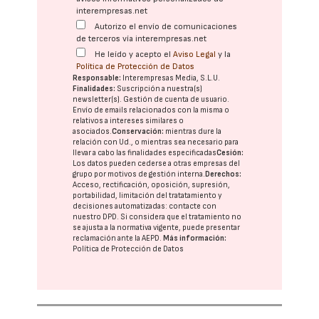
interempresas.net
Autorizo el envío de comunicaciones
de terceros vía interempresas.net
He leído y acepto el
Aviso Legal
y la
Política de Protección de Datos
Responsable:
Interempresas Media, S.L.U.
Finalidades:
Suscripción a nuestra(s)
newsletter(s). Gestión de cuenta de usuario.
Envío de emails relacionados con la misma o
relativos a intereses similares o
asociados.
Conservación:
mientras dure la
relación con Ud., o mientras sea necesario para
llevar a cabo las finalidades especificadas
Cesión:
Los datos pueden cederse a otras
empresas del
grupo
por motivos de gestión interna.
Derechos:
Acceso, rectificación, oposición, supresión,
portabilidad, limitación del tratatamiento y
decisiones automatizadas:
contacte con
nuestro DPD
. Si considera que el tratamiento no
se ajusta a la normativa vigente, puede presentar
reclamación ante la
AEPD
.
Más información:
Política de Protección de Datos