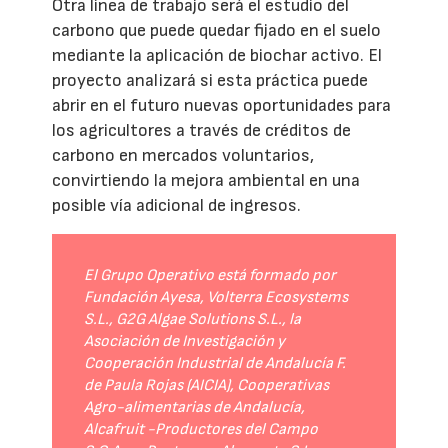
Otra línea de trabajo será el estudio del
carbono que puede quedar fijado en el suelo
mediante la aplicación de biochar activo. El
proyecto analizará si esta práctica puede
abrir en el futuro nuevas oportunidades para
los agricultores a través de créditos de
carbono en mercados voluntarios,
convirtiendo la mejora ambiental en una
posible vía adicional de ingresos.
El Grupo Operativo está formado por
Fundación Ayesa, Volterra Ecosystems
S.L., G2G Algae Solutions S.L., la
Asociación de Investigación y
Cooperación Industrial de Andalucía F.
de Paula Rojas (AICIA), Cooperativas
Agro-alimentarias de Andalucía,
Alcafruit -Productores del Campo