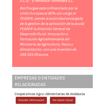
S.C.A.- y Pentanux-Almoxata S.L.
BioChargae está cofinanciado por la
Unión Europea al 80% con cargo al
FEADER, siendo la autoridad encargada
de la gestión de la aplicación de la ayuda
FEADER la dirección General de
Desarrollo Rural, Innovación y
Formación Agroalimentaria del
Ministerio de Agricultura, Pesca y
Alimentación, con una inversión de
599.383,59 euros.
EMPRESAS O ENTIDADES
RELACIONADAS
Cooperativas Agro-Alimentarias de Andalucía
Solicitar información
Ver stand virtual