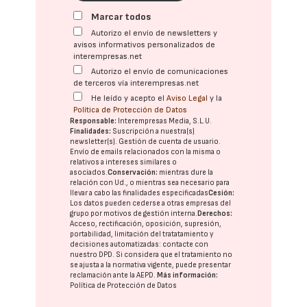
Marcar todos
Autorizo el envío de newsletters y
avisos informativos personalizados de
interempresas.net
Autorizo el envío de comunicaciones
de terceros vía interempresas.net
He leído y acepto el
Aviso Legal
y la
Política de Protección de Datos
Responsable:
Interempresas Media, S.L.U.
Finalidades:
Suscripción a nuestra(s)
newsletter(s). Gestión de cuenta de usuario.
Envío de emails relacionados con la misma o
relativos a intereses similares o
asociados.
Conservación:
mientras dure la
relación con Ud., o mientras sea necesario para
llevar a cabo las finalidades especificadas
Cesión:
Los datos pueden cederse a otras
empresas del
grupo
por motivos de gestión interna.
Derechos:
Acceso, rectificación, oposición, supresión,
portabilidad, limitación del tratatamiento y
decisiones automatizadas:
contacte con
nuestro DPD
. Si considera que el tratamiento no
se ajusta a la normativa vigente, puede presentar
reclamación ante la
AEPD
.
Más información:
Política de Protección de Datos