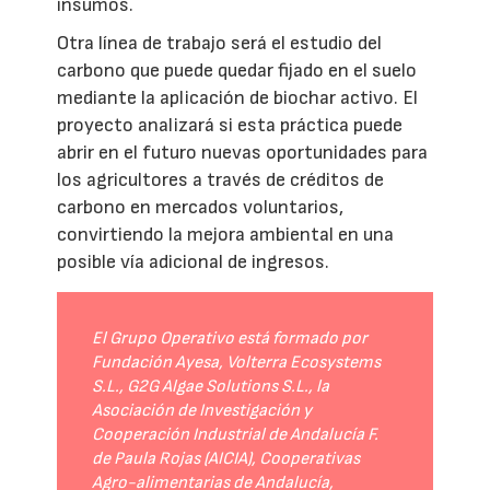
insumos.
Otra línea de trabajo será el estudio del
carbono que puede quedar fijado en el suelo
mediante la aplicación de biochar activo. El
proyecto analizará si esta práctica puede
abrir en el futuro nuevas oportunidades para
los agricultores a través de créditos de
carbono en mercados voluntarios,
convirtiendo la mejora ambiental en una
posible vía adicional de ingresos.
El Grupo Operativo está formado por
Fundación Ayesa, Volterra Ecosystems
S.L., G2G Algae Solutions S.L., la
Asociación de Investigación y
Cooperación Industrial de Andalucía F.
de Paula Rojas (AICIA), Cooperativas
Agro-alimentarias de Andalucía,