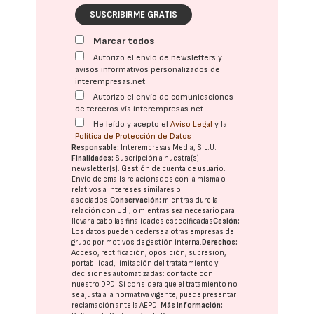
SUSCRIBIRME GRATIS
Marcar todos
Autorizo el envío de newsletters y
avisos informativos personalizados de
interempresas.net
Autorizo el envío de comunicaciones
de terceros vía interempresas.net
He leído y acepto el
Aviso Legal
y la
Política de Protección de Datos
Responsable:
Interempresas Media, S.L.U.
Finalidades:
Suscripción a nuestra(s)
newsletter(s). Gestión de cuenta de usuario.
Envío de emails relacionados con la misma o
relativos a intereses similares o
asociados.
Conservación:
mientras dure la
relación con Ud., o mientras sea necesario para
llevar a cabo las finalidades especificadas
Cesión:
Los datos pueden cederse a otras
empresas del
grupo
por motivos de gestión interna.
Derechos:
Acceso, rectificación, oposición, supresión,
portabilidad, limitación del tratatamiento y
decisiones automatizadas:
contacte con
nuestro DPD
. Si considera que el tratamiento no
se ajusta a la normativa vigente, puede presentar
reclamación ante la
AEPD
.
Más información: