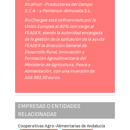
Alcafruit -Productores del Campo
S.C.A.- y Pentanux-Almoxata S.L.
BioChargae está cofinanciado por la
Unión Europea al 80% con cargo al
FEADER, siendo la autoridad encargada
de la gestión de la aplicación de la ayuda
FEADER la dirección General de
Desarrollo Rural, Innovación y
Formación Agroalimentaria del
Ministerio de Agricultura, Pesca y
Alimentación, con una inversión de
599.383,59 euros.
EMPRESAS O ENTIDADES
RELACIONADAS
Cooperativas Agro-Alimentarias de Andalucía