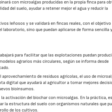
inará con microalgas producidas en la propia finca para o
idad del suelo, ayudar a retener mejor el agua y reducir la
vos leñosos y se validará en fincas reales, con el objetivo
l laboratorio, sino que puedan aplicarse de forma sencilla y
abajará para facilitar que las explotaciones puedan produci
modelos agrarios más circulares, según se informa desde
cado.
: el aprovechamiento de residuos agrícolas, el uso de microa
ta digital que ayudará al agricultor a tomar mejores decis
 nuevos bioinsumos.
a activación del biochar con microalgas. En la práctica, e
rar la estructura del suelo con organismos naturales que p
rollo de los cultivos.