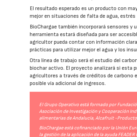
El resultado esperado es un producto con mayo
mejor en situaciones de falta de agua, estrés o
BioChargae también incorporará sensores y un
herramienta estará diseñada para ser accesibl
agricultor pueda contar con información clara 
prácticas para utilizar mejor el agua y los ins
Otra línea de trabajo será el estudio del carbo
biochar activo. El proyecto analizará si esta 
agricultores a través de créditos de carbono
posible vía adicional de ingresos.
El Grupo Operativo está formado por Fundación 
Asociación de Investigación y Cooperación Indu
alimentarias de Andalucía, Alcafruit -Product
BioChargae está cofinanciado por la Unión Eur
la gestión de la aplicación de la ayuda FEADER