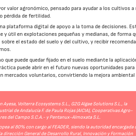
r valor agronómico, pensado para ayudar a los cultivos a r
 pérdida de fertilidad.
a plataforma digital de apoyo a la toma de decisiones. Es
e y útil en explotaciones pequeñas y medianas, de forma q
sobre el estado del suelo y del cultivo, y recibir recomend
umos.
no que puede quedar fijado en el suelo mediante la aplicació
práctica puede abrir en el futuro nuevas oportunidades para
 en mercados voluntarios, convirtiendo la mejora ambiental
Ayesa, Volterra Ecosystems S.L., G2G Algae Solutions S.L., la
strial de Andalucía F. de Paula Rojas (AICIA), Cooperativas Agro-
ores del Campo S.C.A.- y Pentanux-Almoxata S.L.
opea al 80% con cargo al FEADER, siendo la autoridad encargada 
 la dirección General de Desarrollo Rural, Innovación y Formación