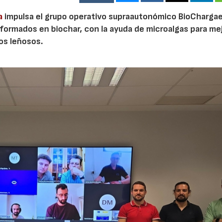
a
impulsa el grupo operativo supraautonómico BioChargae
ormados en biochar, con la ayuda de microalgas para mej
vos leñosos.
23/07/2026
30/07/2026