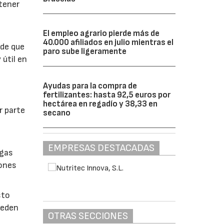
btener
El empleo agrario pierde más de
40.000 afiliados en julio mientras el
 de que
paro sube ligeramente
 útil en
Ayudas para la compra de
fertilizantes: hasta 92,5 euros por
hectárea en regadío y 38,33 en
r parte
secano
EMPRESAS DESTACADAS
lgas
iones
sto
ueden
OTRAS SECCIONES