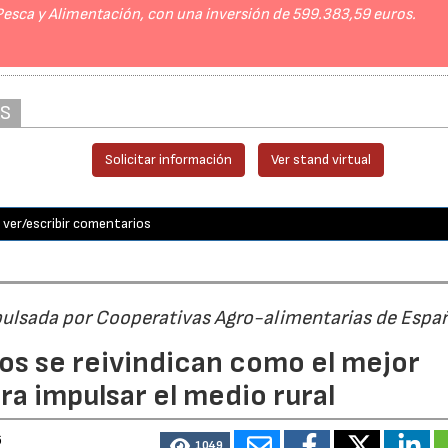
 Pesca y Alimentación, con una inversión de 599.383,59 euros.
AS
Solicitar información
Ver stand virtual
ver/escribir comentarios
pulsada por Cooperativas Agro-alimentarias de Espa
os se reivindican como el mejor
a impulsar el medio rural
6
1049