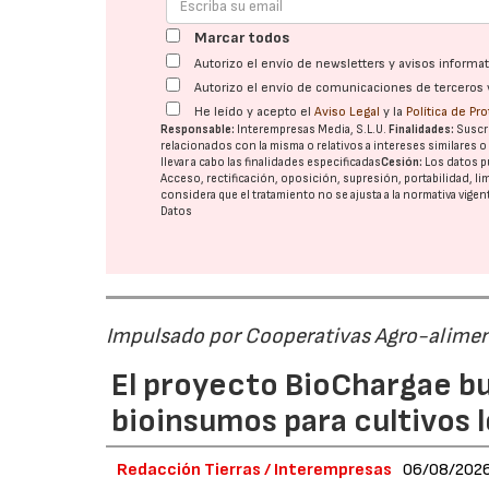
Marcar todos
Autorizo el envío de newsletters y avisos inform
Autorizo el envío de comunicaciones de terceros 
He leído y acepto el
Aviso Legal
y la
Política de Pr
Responsable:
Interempresas Media, S.L.U.
Finalidades:
Suscri
relacionados con la misma o relativos a intereses similares 
llevar a cabo las finalidades especificadas
Cesión:
Los datos p
Acceso, rectificación, oposición, supresión, portabilidad, l
considera que el tratamiento no se ajusta a la normativa vige
Datos
Impulsado por Cooperativas Agro-alimen
El proyecto BioChargae bu
bioinsumos para cultivos 
Redacción Tierras / Interempresas
06/08/202