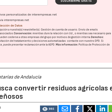
SUSCRIBIRME GRATIS
ativos personalizados de interempresas.net
vía interempresas.net
otección de Datos
pción a nuestra(s) newsletter(s). Gestión de cuenta de usuario. Envío de emails
o asociados.
Conservación:
mientras dure la relación con Ud., o mientras sea necesario para
ueden cederse a otras
empresas del grupo
por motivos de gestión interna.
Derechos:
imitación del tratatamiento y decisiones automatizadas:
contacte con nuestro DPD
. Si
nte, puede presentar reclamación ante la
AEPD
.
Más información:
Política de Protección de
tarias de Andalucía
sca convertir residuos agrícolas 
leñosos
6
985