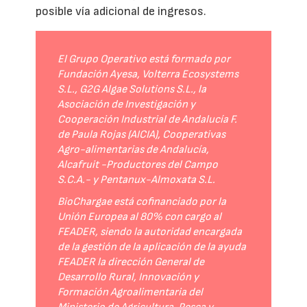
posible vía adicional de ingresos.
El Grupo Operativo está formado por
Fundación Ayesa, Volterra Ecosystems
S.L., G2G Algae Solutions S.L., la
Asociación de Investigación y
Cooperación Industrial de Andalucía F.
de Paula Rojas (AICIA), Cooperativas
Agro-alimentarias de Andalucía,
Alcafruit -Productores del Campo
S.C.A.- y Pentanux-Almoxata S.L.
BioChargae está cofinanciado por la
Unión Europea al 80% con cargo al
FEADER, siendo la autoridad encargada
de la gestión de la aplicación de la ayuda
FEADER la dirección General de
Desarrollo Rural, Innovación y
Formación Agroalimentaria del