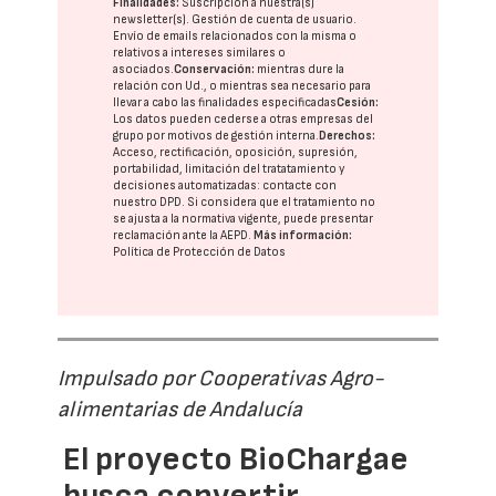
Finalidades:
Suscripción a nuestra(s)
newsletter(s). Gestión de cuenta de usuario.
Envío de emails relacionados con la misma o
relativos a intereses similares o
asociados.
Conservación:
mientras dure la
relación con Ud., o mientras sea necesario para
llevar a cabo las finalidades especificadas
Cesión:
Los datos pueden cederse a otras
empresas del
grupo
por motivos de gestión interna.
Derechos:
Acceso, rectificación, oposición, supresión,
portabilidad, limitación del tratatamiento y
decisiones automatizadas:
contacte con
nuestro DPD
. Si considera que el tratamiento no
se ajusta a la normativa vigente, puede presentar
reclamación ante la
AEPD
.
Más información:
Política de Protección de Datos
Impulsado por Cooperativas Agro-
alimentarias de Andalucía
El proyecto BioChargae