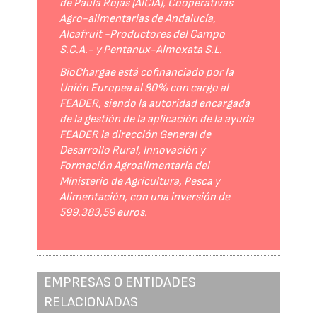
de Paula Rojas (AICIA), Cooperativas
Agro-alimentarias de Andalucía,
Alcafruit -Productores del Campo
S.C.A.- y Pentanux-Almoxata S.L.
BioChargae está cofinanciado por la
Unión Europea al 80% con cargo al
FEADER, siendo la autoridad encargada
de la gestión de la aplicación de la ayuda
FEADER la dirección General de
Desarrollo Rural, Innovación y
Formación Agroalimentaria del
Ministerio de Agricultura, Pesca y
Alimentación, con una inversión de
599.383,59 euros.
EMPRESAS O ENTIDADES
RELACIONADAS