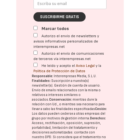
SUSCRIBIRME GRATIS
Marcar todos
Autorizo el envío de newsletters y
avisos informativos personalizados de
interempresas.net
Autorizo el envío de comunicaciones
de terceros vía interempresas.net
He leído y acepto el
Aviso Legal
y la
Política de Protección de Datos
Responsable:
Interempresas Media, S.L.U.
Finalidades:
Suscripción a nuestra(s)
newsletter(s). Gestión de cuenta de usuario.
Envío de emails relacionados con la misma o
relativos a intereses similares o
asociados.
Conservación:
mientras dure la
relación con Ud., o mientras sea necesario para
llevar a cabo las finalidades especificadas
Cesión:
Los datos pueden cederse a otras
empresas del
grupo
por motivos de gestión interna.
Derechos:
Acceso, rectificación, oposición, supresión,
portabilidad, limitación del tratatamiento y
decisiones automatizadas:
contacte con
nuestro DPD
. Si considera que el tratamiento no